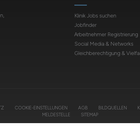
n,
Klinik Jobs suchen
Jobfinder
Arbeitnehmer Registrierung
Social Media & Networks
Gleichberechtigung & Vielfal
TZ
COOKIE-EINSTELLUNGEN
AGB
BILDQUELLEN
K
MELDESTELLE
SITEMAP
 2026 KLINIK.JOBS – ZIEGELER MEDIEN GMBH • Alle Rechte vorbehalte