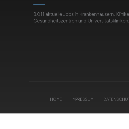
8.011 aktuelle Jobs in Krankenhäusern, Klinike
Gesundheitszentren und Universitätskliniken.
HOME
IMPRESSUM
DATENSCHU
©