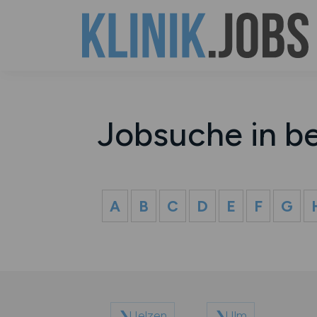
Jobsuche in b
A
B
C
D
E
F
G
Uelzen
Ulm