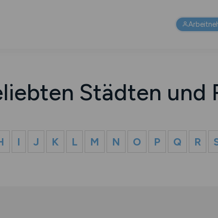
Arbeitne
eliebten Städten und 
H
I
J
K
L
M
N
O
P
Q
R