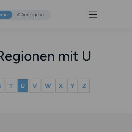
hmer
Arbeitgeber
Regionen mit U
S
T
U
V
W
X
Y
Z