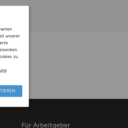
vanten
eit unserer
erte
kzwecken.
ookies zu.
rung
TIEREN
Für Arbeitgeber