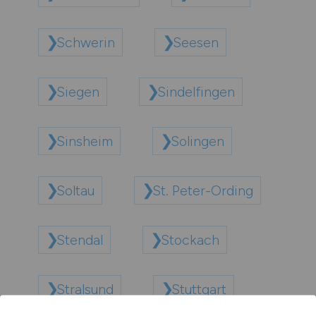
Schwerin
Seesen
Siegen
Sindelfingen
Sinsheim
Solingen
Soltau
St. Peter-Ording
Stendal
Stockach
Stralsund
Stuttgart