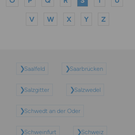
O
P
Q
R
S
T
U
V
W
X
Y
Z
Saalfeld
Saarbrücken
Salzgitter
Salzwedel
Schwedt an der Oder
Schweinfurt
Schweiz