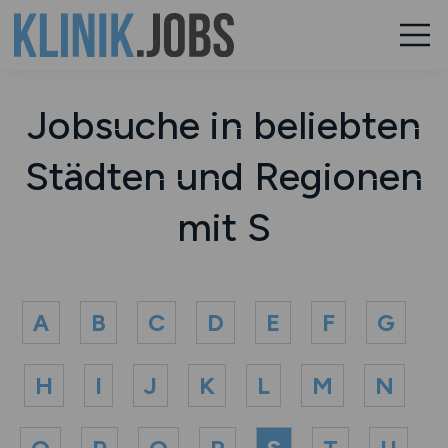
Jobsuche in beliebten
Städten und Regionen
mit S
A
B
C
D
E
F
G
H
I
J
K
L
M
N