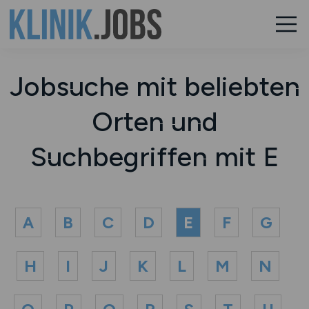
Jobsuche mit beliebten
Orten und
Suchbegriffen mit E
A
B
C
D
E
F
G
H
I
J
K
L
M
N