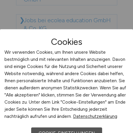
Jobs bei ecolea education GmbH
& Co. KG
Cookies
Jobs bei Eduardus-Krankenhaus
Wir verwenden Cookies, um Ihnen unsere Website
gGmbH
bestmöglich und mit relevanten Inhalten anzuzeigen. Davon
sind einige Cookies für die Nutzung und Sicherheit unserer
Website notwendig, während andere Cookies dabei helfen,
Jobs bei EHKS Sanitätsdienste UG
Ihnen personalisierte Inhalte und Funktionen anzubieten. Sie
dienen außerdem anonymen Statistikzwecken. Wenn Sie auf
"Alle akzeptieren" klicken, stimmen Sie der Verwendung aller
Jobs bei ELB ZAHNÄRZTE
Cookies zu. Unter dem Link "Cookie-Einstellungen" am Ende
jeder Seite können Sie Ihre Entscheidung jederzeit
nachträglich aufrufen und ändern.
Datenschutzerklärung
Jobs bei Elbe Kliniken Stade-
Buxtehude gGmbH