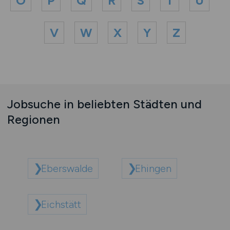
O
P
Q
R
S
T
U
V
W
X
Y
Z
Jobsuche in beliebten Städten und
Regionen
Eberswalde
Ehingen
Eichstätt