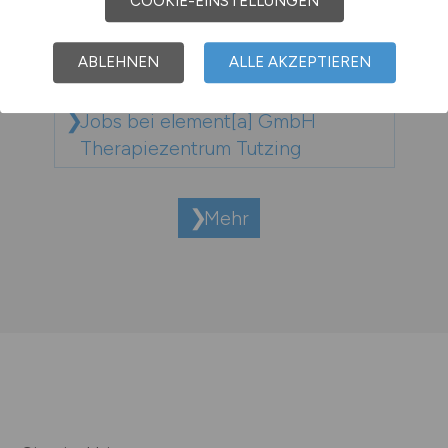
COOKIE-EINSTELLUNGEN
Jobs bei Elbklinik Hamburg GmbH
ABLEHNEN
ALLE AKZEPTIEREN
Jobs bei element[a] GmbH
Therapiezentrum Tutzing
Mehr