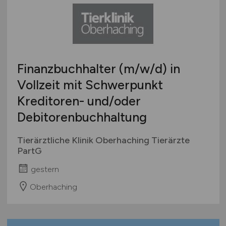
Rettungsdienste
Brandenburg
Bachelor-/ Master-/ Diplom-Arbeit
Technische Berufe & IT
Bremen
Studentenjobs / Werkstudenten
Therapie & Rehabilitation
Hamburg
Ausbildung / Studium
Tiermedizin
Hessen
Praktikum
Finanzbuchhalter
(m/w/d)
in
Verwaltung
Mecklenburg-Vorpommern
Vollzeit mit Schwerpunkt
Sonstige
Niedersachsen
Kreditoren- und/oder
Nordrhein-Westfalen
Rheinland-Pfalz
Debitorenbuchhaltung
Saarland
Tierärztliche Klinik Oberhaching Tierärzte
Sachsen
PartG
Sachsen-Anhalt
gestern
Schleswig-Holstein
Thüringen
Oberhaching
Deutschlandweit
Österreich