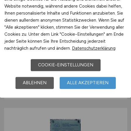
Website notwendig, während andere Cookies dabei helfen,
Ihnen personalisierte Inhalte und Funktionen anzubieten. Sie
dienen außerdem anonymen Statistikzwecken. Wenn Sie auf
"Alle akzeptieren" klicken, stimmen Sie der Verwendung aller
Cookies zu. Unter dem Link "Cookie-Einstellungen" am Ende
Tierarzt/ärztin oder
jeder Seite können Sie Ihre Entscheidung jederzeit
Agrarwissenschaftler/in in
nachträglich aufrufen und ändern.
Datenschutzerklärung
Vollzeit
(m/w/d)
COOKIE-EINSTELLUNGEN
Innopha Handels-GmbH
30.07.2026
ABLEHNEN
ALLE AKZEPTIEREN
Saarland