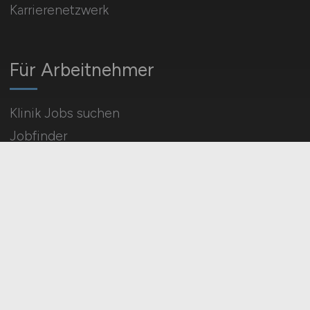
Karrierenetzwerk
Für Arbeitnehmer
Klinik Jobs suchen
Jobfinder
Arbeitnehmer Registrierung
Social Media & Networks
Gleichberechtigung & Vielfalt