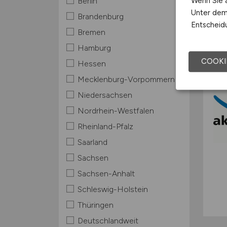
Wenn Sie a
Berlin
Unter dem 
Brandenburg
Entscheidu
Bremen
Hamburg
COOKI
Hessen
Mecklenburg-Vorpommern
Niedersachsen
Nordrhein-Westfalen
Rheinland-Pfalz
Saarland
Sachsen
Sachsen-Anhalt
Schleswig-Holstein
Thüringen
Deutschlandweit