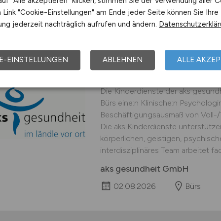
uf "Alle akzeptieren" klicken, stimmen Sie der Verwendung aller C
02.08.2026
Dornbirn
Link "Cookie-Einstellungen" am Ende jeder Seite können Sie Ihre
ng jederzeit nachträglich aufrufen und ändern.
Datenschutzerklä
E-EINSTELLUNGEN
ABLEHNEN
ALLE AKZEP
Ergotherapeutin/Erg
Die Kinderdienste der aks gesund
Bürs eine:n Klinische:n Psycholog
Beschäftigungsausmaß von Voll-/Te
Die aks Kinderdienste unterstützen
körperlichen, geistigen, psychisc
interdisziplinäres Team arbeitet fa
aks gesundheit GmbH
02.08.2026
Bürs