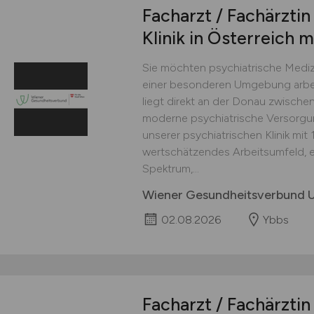
Facharzt / Fachärztin
Klinik in Österreich 
Sie möchten psychiatrische Medizi
einer besonderen Umgebung arbe
liegt direkt an der Donau zwische
moderne psychiatrische Versorgun
unserer psychiatrischen Klinik mit 
wertschätzendes Arbeitsumfeld, ei
Spektrum,...
Wiener Gesundheitsverbund
02.08.2026
Ybbs
Facharzt / Fachärztin