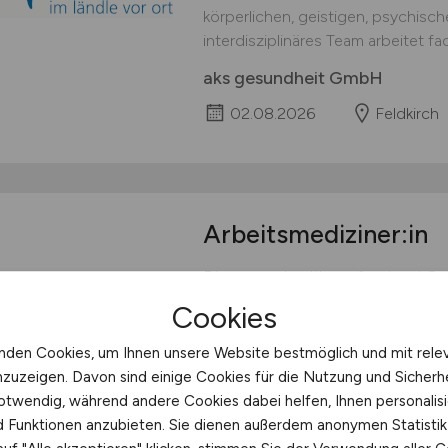
körperlichen, geistigen, psychisc
interdisziplinäres Team arbeitet fa
aks gesundheit GmbH
02.08.2026
Feldkirch
Arbeitsmediziner:in
Die ameco health professional Gm
Dornbirn eine:n Arbeitsmediziner:
Cookies
arbeitsmedizinischen Zentrum in D
Vollzeit/Teilzeit Wir verstehen un
nden Cookies, um Ihnen unsere Website bestmöglich und mit rele
betrieblichen Arbeitnehmer:innen
nzuzeigen. Davon sind einige Cookies für die Nutzung und Sicherh
Gesundheitsförderung. Mit unseren
otwendig, während andere Cookies dabei helfen, Ihnen personalisi
nd Funktionen anzubieten. Sie dienen außerdem anonymen Statisti
ameco HEALTH PROFESSI