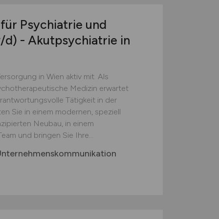
 für Psychiatrie und
/d)
- Akutpsychiatrie in
ersorgung in Wien aktiv mit. Als
sychotherapeutische Medizin erwartet
erantwortungsvolle Tätigkeit in der
ten Sie in einem modernen, speziell
zipierten Neubau, in einem
eam und bringen Sie Ihre...
 Unternehmenskommunikation