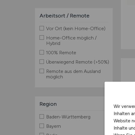
Arbeitsort / Remote
Vor Ort (kein Home-Office)
Home-Office möglich /
Hybrid
100% Remote
Überwiegend Remote (>50%)
Remote aus dem Ausland
möglich
Region
Wir verwe
Inhalten a
Baden-Württemberg
Website n
Bayern
Inhalte u