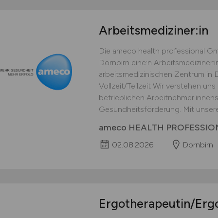
Arbeitsmediziner:in
Die ameco health professional Gm
Dornbirn eine:n Arbeitsmediziner:
arbeitsmedizinischen Zentrum in D
Vollzeit/Teilzeit Wir verstehen un
betrieblichen Arbeitnehmer:innen
Gesundheitsförderung. Mit unseren
ameco HEALTH PROFESSI
02.08.2026
Dornbirn
Ergotherapeutin/Erg