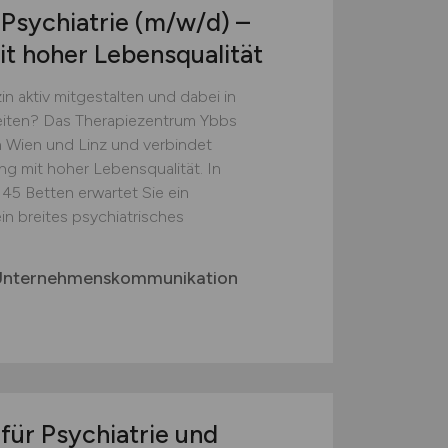
 Psychiatrie
(m/w/d)
–
mit hoher Lebensqualität
n aktiv mitgestalten und dabei in
iten? Das Therapiezentrum Ybbs
n Wien und Linz und verbindet
g mit hoher Lebensqualität. In
145 Betten erwartet Sie ein
n breites psychiatrisches
 Unternehmenskommunikation
 für Psychiatrie und