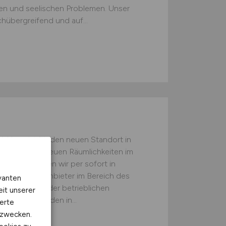
hen und seelischen Problemen. Unser
chübergreifend und auf...
bH sucht für den neuen Standort in
in Für unsere neuen Räumlichkeiten im
ornbirn suchen wir per sofort in
s als Komplettanbieter im Bereich des
vanten
schutzes und der betrieblichen
eit unserer
 Mitarbeitenden in...
erte
kzwecken.
ONALS GMBH