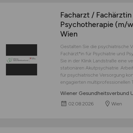
Facharzt / Fachärztin
Psychotherapie
(m/w
Wien
Gestalten Sie die psychiatrische V
Fachärzt*in für Psychiatrie und P
Sie in der Klinik Landstraße eine v
stationären Akutpsychiatrie. Arbei
für psychiatrische Versorgung kon
engagierten multiprofessionellen T
Wiener Gesundheitsverbund
02.08.2026
Wien