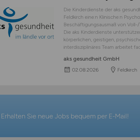
Die Kinderdienste der aks gesund
Feldkirch eine:n Klinische:n Psyc
Beschäftigungsausmaß von Voll-/Te
Die aks Kinderdienste unterstützen
körperlichen, geistigen, psychisc
interdisziplinäres Team arbeitet fa
aks gesundheit GmbH
02.08.2026
Feldkirch
Erhalten Sie neue Jobs bequem per
E-Mail
!