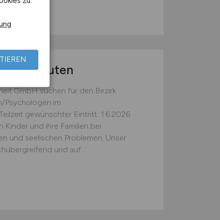
ookies zu.
rung
TIEREN
otherapeuten
heit GmbH suchen für den Bezirk
in/Psychologen im
ilzeit gewünschter Eintritt: 1.6.2026
 Kinder und ihre Familien bei
hen und seelischen Problemen. Unser
chübergreifend und auf...