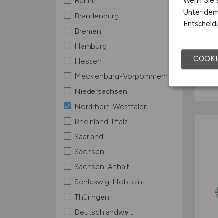
Wenn Sie a
Berlin
Unter dem 
Brandenburg
Entscheidu
Bremen
Hamburg
COOKI
Hessen
Mecklenburg-Vorpommern
Niedersachsen
Nordrhein-Westfalen
Rheinland-Pfalz
Saarland
Sachsen
Sachsen-Anhalt
Schleswig-Holstein
Thüringen
Deutschlandweit