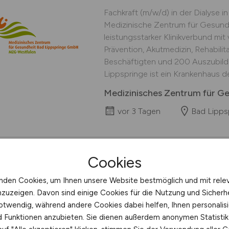
Fachkraft (m/w/d) in der Dialyse i
Medizinische Zentrum für Gesundhe
leistungsstarker Klinikverbund mit
Prävention, Akutmedizin, Rehabilit
Beschäftigten und 200 Auszubilde
Lippspringe ist ein Krankenhaus der
Medizinisches Zentrum für G
vor 3 Tagen
Bad Lipps
Cookies
Weiterbildungsassiste
nden Cookies, um Ihnen unsere Website bestmöglich und mit rele
Arbeitsmedizin
(m/w
nzuzeigen. Davon sind einige Cookies für die Nutzung und Sicherh
otwendig, während andere Cookies dabei helfen, Ihnen personalisi
Weiterbildungsassistent:in für Ar
nd Funktionen anzubieten. Sie dienen außerdem anonymen Statisti
Nordrhein-Westfalen, Deutschlan