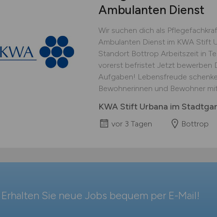
Ambulanten Dienst
Wir suchen dich als Pflegefachkra
Ambulanten Dienst im KWA Stift U
Standort Bottrop Arbeitszeit in T
vorerst befristet Jetzt bewerben 
Aufgaben! Lebensfreude schenken
Bewohnerinnen und Bewohner mit He
KWA Stift Urbana im Stadtga
vor 3 Tagen
Bottrop
Erhalten Sie neue Jobs bequem per
E-Mail
!