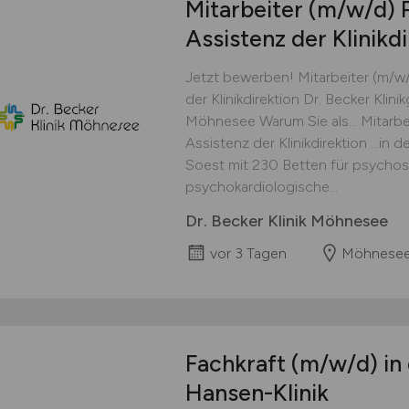
Mitarbeiter
(m/w/d)
P
Assistenz der Klinikd
Jetzt bewerben! Mitarbeiter (m/w
der Klinikdirektion Dr. Becker Klini
Möhnesee Warum Sie als... Mitarb
Assistenz der Klinikdirektion ...in 
Soest mit 230 Betten für psychos
psychokardiologische...
Dr. Becker Klinik Möhnesee
vor 3 Tagen
Möhnese
Fachkraft
(m/w/d)
in 
Hansen-Klinik