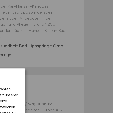
n der Karl-Hansen-Klinik Das
it in Bad Lippspringe ist ein
 vielfältigen Angeboten in der
ation und Pflege mit rund 1.200
nden. Die Karl-Hansen-Klinik in Bad
...
esundheit Bad Lippspringe GmbH
pringe
nt:in für
vanten
/d)
eit unserer
erte
beitsmedizin (m/w/d) Duisburg,
kzwecken.
d - thyssenkrupp Steel Europe AG