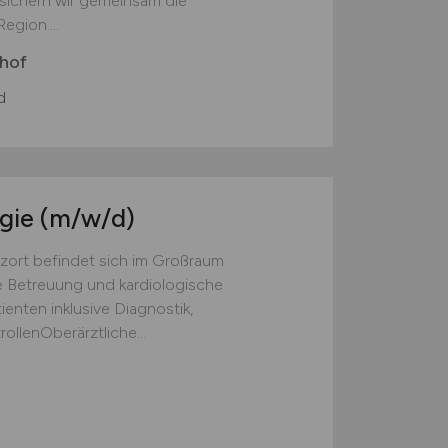
 sichern wir gemeinsam die
egion....
nhof
d
ogie
(m/w/d)
zort befindet sich im Großraum
 Betreuung und kardiologische
enten inklusive Diagnostik,
ollenOberärztliche...
d