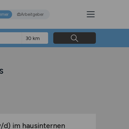
hmer
Arbeitgeber
s
/d)
im hausinternen