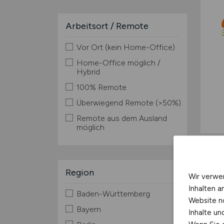
Arbeitsort / Remote
Vor Ort (kein Home-Office)
Home-Office möglich /
Hybrid
100% Remote
Überwiegend Remote (>50%)
Remote aus dem Ausland
möglich
Region
Wir verwe
Inhalten a
Baden-Württemberg
Website n
Bayern
Inhalte u