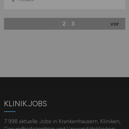
1
2
3
vor
KLINIK.JOBS
7.998 aktuelle Jobs in Krankenhäusern, Kliniken,
Gesundheitszentren und Universitätskliniken.