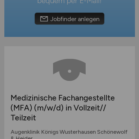
bequem per
E-Mail
!
Österreich
Schweiz
Jobfinder anlegen
Europa
International
Medizinische Fachangestellte
(MFA)
(m/w/d)
in Vollzeit//
Teilzeit
Augenklinik Königs Wusterhausen Schönewolf
& Heider