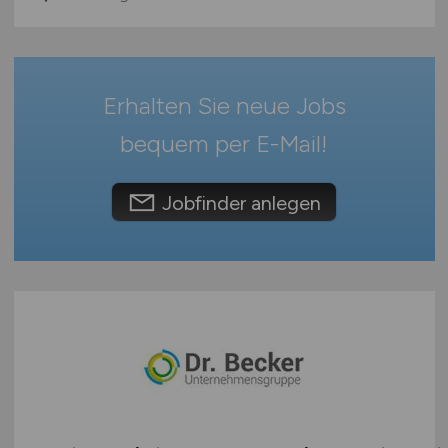
Thüringen
Deutschlandweit
Österreich
Schweiz
Erhalten Sie neue Jobs
Europa
bequem per
E-Mail
!
International
Jobfinder anlegen