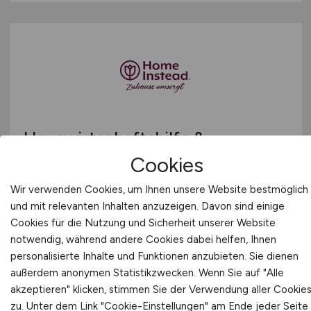
Hauswirtschaftshilfe &
Betreuungskraft Senioren
Cookies
(m/w/d)
— Teilzeit/Minijob -
Wir verwenden Cookies, um Ihnen unsere Website bestmöglich
Wangen im Allgäu und
und mit relevanten Inhalten anzuzeigen. Davon sind einige
Cookies für die Nutzung und Sicherheit unserer Website
Umgebung
notwendig, während andere Cookies dabei helfen, Ihnen
personalisierte Inhalte und Funktionen anzubieten. Sie dienen
Zuhause umsorgt - Betreuungsdienste Haller
GmbH
außerdem anonymen Statistikzwecken. Wenn Sie auf "Alle
akzeptieren" klicken, stimmen Sie der Verwendung aller Cookie
27.07.2026
zu. Unter dem Link "Cookie-Einstellungen" am Ende jeder Seite