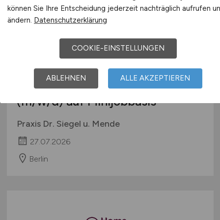
Wangen im Allgäu
können Sie Ihre Entscheidung jederzeit nachträglich aufrufen u
ändern.
Datenschutzerklärung
COOKIE-EINSTELLUNGEN
Zahnmedizinischer
ABLEHNEN
ALLE AKZEPTIEREN
Prophylaxeassistent (ZMP)
(m/w/d)
auf Minijobbasis
Praxis Dr. Siegel u. Mende
27.07.2026
Berlin