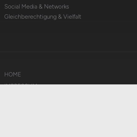
Social Media & Networks
Gleichberechtigung & Vielfalt
HOME
IMPRESSUM
DATENSCHUTZ
COOKIE-EINSTELLUNGEN
AGB
BILDQUELLEN