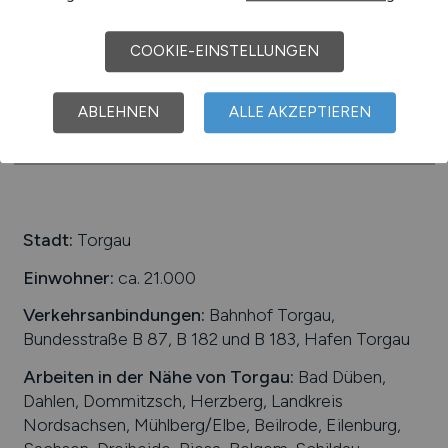
23.03.2026
COOKIE-EINSTELLUNGEN
Leipzig
ABLEHNEN
ALLE AKZEPTIEREN
1
Stadt:
Torgau
Einwohner:
ca. 21.000
Verkehrsanbindungen:
Bahnhof Torgau,
Bundesstraße B 87, B 182 und B 183, Hafen Torgau
Arbeiten in der Nähe von
Torgau
:
Bad Düben,
Dahlen, Dommitzsch, Herzberg, Landkreis
Nordsachsen, Mühlberg/Elbe, Beilrode, Eilenburg,