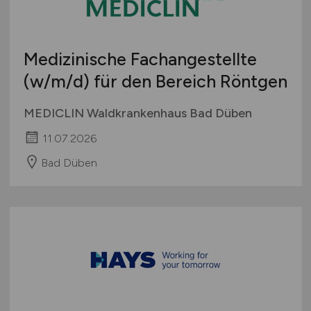
Schweiz
Europa
Medizinische Fachangestellte
International
(w/m/d)
für den Bereich Röntgen
MEDICLIN Waldkrankenhaus Bad Düben
11.07.2026
Bad Düben