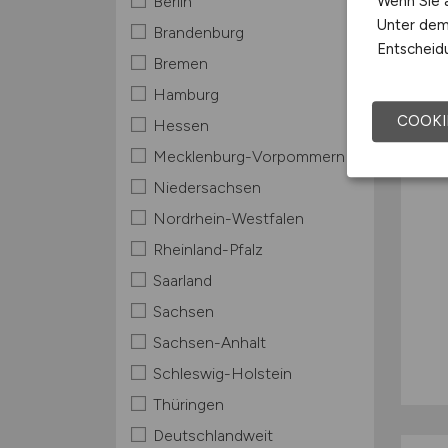
Wenn Sie a
Berlin
Unter dem 
Brandenburg
Entscheidu
Bremen
Hamburg
COOKI
Hessen
Mecklenburg-Vorpommern
Niedersachsen
Nordrhein-Westfalen
Rheinland-Pfalz
Saarland
Sachsen
Sachsen-Anhalt
Schleswig-Holstein
Thüringen
Deutschlandweit