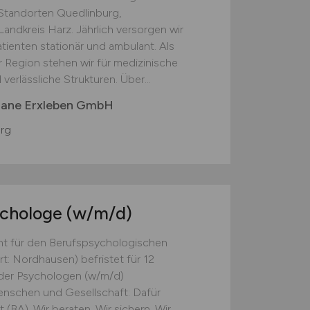
Standorten Quedlinburg,
ndkreis Harz. Jährlich versorgen wir
ienten stationär und ambulant. Als
 Region stehen wir für medizinische
verlässliche Strukturen. Über...
tiane Erxleben GmbH
rg
ychologe
(w/m/d)
ht für den Berufspsychologischen
t: Nordhausen) befristet für 12
der Psychologen (w/m/d)
nschen und Gesell­schaft: Dafür
 (BA). Wir beraten. Wir sichern. Wir