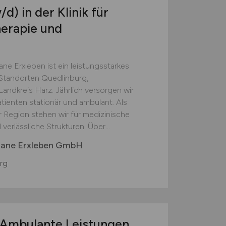
/d)
in der Klinik für
herapie und
ne Erxleben ist ein leistungsstarkes
Standorten Quedlinburg,
ndkreis Harz. Jährlich versorgen wir
ienten stationär und ambulant. Als
 Region stehen wir für medizinische
verlässliche Strukturen. Über...
tiane Erxleben GmbH
rg
Ambulante Leistungen