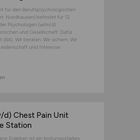
ht für den Berufspsychologischen
t: Nordhausen) befristet für 12
der Psychologen (w/m/d)
nschen und Gesell­schaft: Dafür
 (BA). Wir beraten. Wir sichern. Wir
Leidenschaft und Interesse
en
/d)
Chest Pain Unit
e Station
ne Erxleben ist ein leistungsstarkes