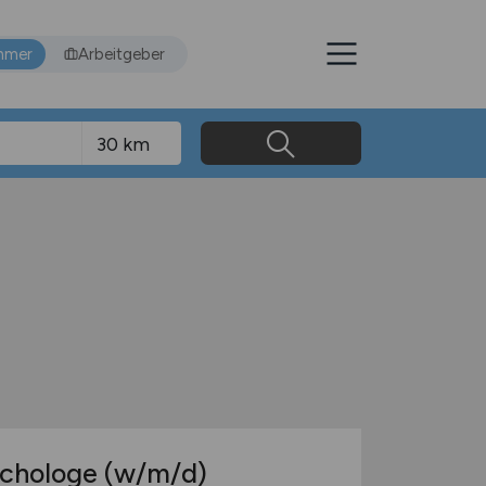
hmer
Arbeitgeber
ychologe
(w/m/d)