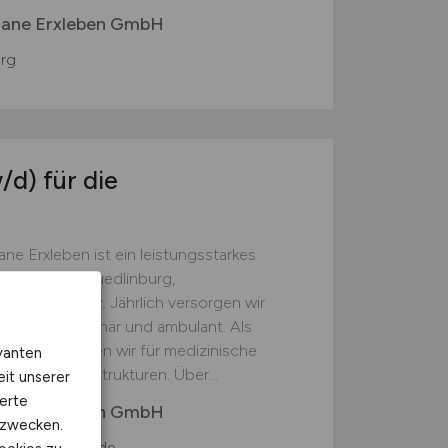
tiane Erxleben GmbH
rg
/d)
für die
ne Erxleben ist ein leistungsstarkes
Standorten Quedlinburg,
ndkreis Harz. Jährlich versorgen wir
ienten stationär und ambulant. Als
 Region stehen wir für medizinische
vanten
verlässliche Strukturen. Über...
eit unserer
erte
tiane Erxleben GmbH
kzwecken.
rg, Wernigerode