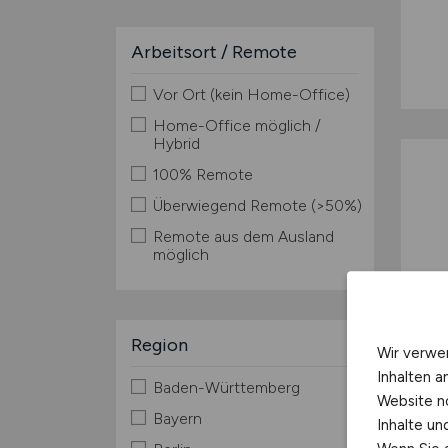
Arbeitsort / Remote
Vor Ort (kein Home-Office)
Home-Office möglich /
Hybrid
100% Remote
Überwiegend Remote (>50%)
Remote aus dem Ausland
möglich
Region
Wir verwe
Inhalten a
Baden-Württemberg
Website n
Bayern
Inhalte u