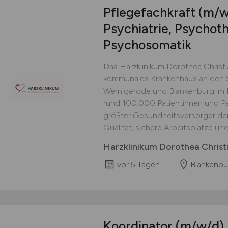
Pflegefachkraft
(m/w
Psychiatrie, Psychot
Psychosomatik
Das Harzklinikum Dorothea Christia
kommunales Krankenhaus an den 
Wernigerode und Blankenburg im La
rund 100.000 Patientinnen und Pat
größter Gesundheitsversorger der
Qualität, sichere Arbeitsplätze und 
Harzklinikum Dorothea Chris
vor 5 Tagen
Blankenbu
Koordinator
(m/w/d)