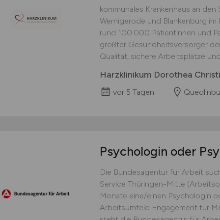
kommunales Krankenhaus an den 
Wernigerode und Blankenburg im La
rund 100.000 Patientinnen und Pat
größter Gesundheitsversorger der
Qualität, sichere Arbeitsplätze und 
Harzklinikum Dorothea Chris
vor 5 Tagen
Quedlinbu
Psychologin oder Ps
Die Bundesagentur für Arbeit suc
Service Thüringen-Mitte (Arbeitsor
Monate eine/einen Psychologin o
Arbeitsumfeld Engagement für Me
steht die Bundes­agentur für Arbeit