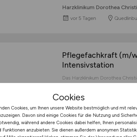
Harzklinikum Dorothea Chris
vor 5 Tagen
Quedlinbu
Pflegefachkraft
(m/w
Intensivstation
Das Harzklinikum Dorothea Christia
kommunales Krankenhaus an den 
Wernigerode und Blankenburg im La
Cookies
rund 100.000 Patientinnen und Pat
größter Gesundheitsversorger der
nden Cookies, um Ihnen unsere Website bestmöglich und mit rele
Qualität, sichere Arbeitsplätze und 
nzuzeigen. Davon sind einige Cookies für die Nutzung und Sicherh
otwendig, während andere Cookies dabei helfen, Ihnen personalisi
Harzklinikum Dorothea Chris
nd Funktionen anzubieten. Sie dienen außerdem anonymen Statisti
vor 5 Tagen
Quedlinbu