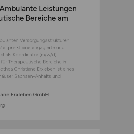
Ambulante Leistungen
eutische Bereiche am
mbulanten Versorgungsstrukturen
Zeitpunkt eine engagierte und
it als Koordinator (m/w/d)
 für Therapeutische Bereiche im
othea Christiane Erxleben ist eines
häuser Sachsen-Anhalts und
tiane Erxleben GmbH
rg