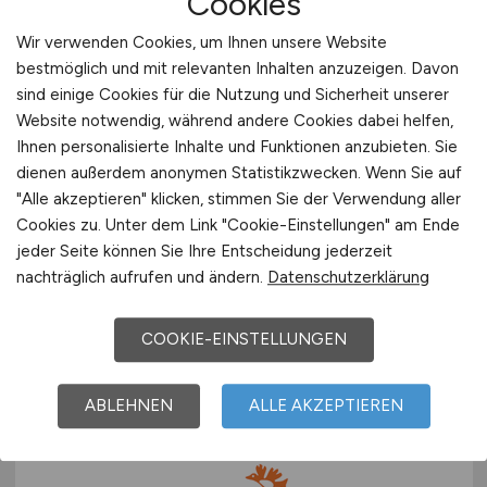
Cookies
Wir verwenden Cookies, um Ihnen unsere Website
bestmöglich und mit relevanten Inhalten anzuzeigen. Davon
FSJler*in oder BFDler*in
(m/w/d)
sind einige Cookies für die Nutzung und Sicherheit unserer
für unsere Tagesgruppe und
Website notwendig, während andere Cookies dabei helfen,
unsere Pädagogisch-
Ihnen personalisierte Inhalte und Funktionen anzubieten. Sie
dienen außerdem anonymen Statistikzwecken. Wenn Sie auf
Therapeutische Wohngruppe in
"Alle akzeptieren" klicken, stimmen Sie der Verwendung aller
Herborn
Cookies zu. Unter dem Link "Cookie-Einstellungen" am Ende
jeder Seite können Sie Ihre Entscheidung jederzeit
Albert-Schweitzer-Kinderdorf Hessen e.V.
nachträglich aufrufen und ändern.
Datenschutzerklärung
29.07.2026
COOKIE-EINSTELLUNGEN
Herborn
ABLEHNEN
ALLE AKZEPTIEREN