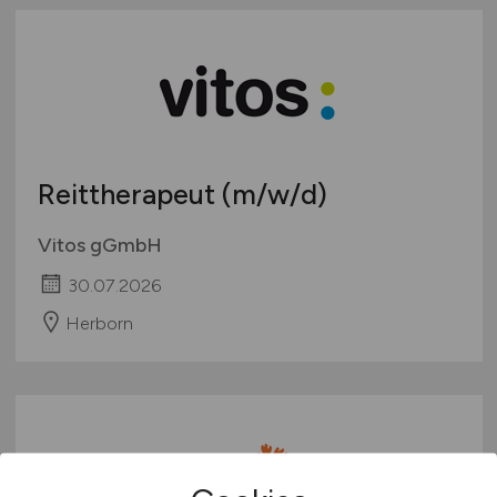
Reittherapeut
(m/w/d)
Vitos gGmbH
30.07.2026
Herborn