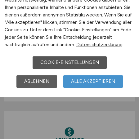
Ihnen personalisierte Inhalte und Funktionen anzubieten. Sie
dienen außerdem anonymen Statistikzwecken. Wenn Sie auf
"Alle akzeptieren" klicken, stimmen Sie der Verwendung aller
Cookies zu. Unter dem Link "Cookie-Einstellungen" am Ende
Ergotherapeut - MBOR /
jeder Seite können Sie Ihre Entscheidung jederzeit
Einzeltherapie/ Gruppentherapie
nachträglich aufrufen und ändern.
Datenschutzerklärung
(m/w/d)
COOKIE-EINSTELLUNGEN
Ziegelfeld-Klinik Rothmeier GmbH & Co
25.07.2026
ABLEHNEN
ALLE AKZEPTIEREN
Sankt Blasien