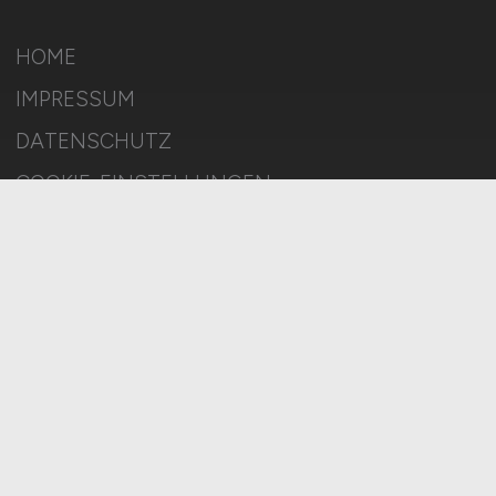
HOME
IMPRESSUM
DATENSCHUTZ
COOKIE-EINSTELLUNGEN
AGB
BILDQUELLEN
KI-TRANSPARENZ
BESCHWERDEN
MELDESTELLE
SITEMAP