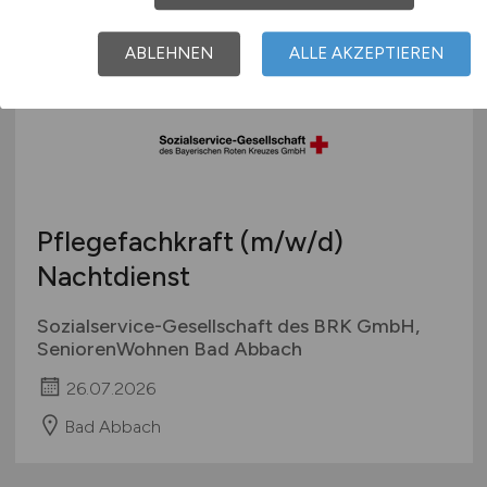
ABLEHNEN
ALLE AKZEPTIEREN
Pflegefachkraft
(m/w/d)
Nachtdienst
Sozialservice-Gesellschaft des BRK GmbH,
SeniorenWohnen Bad Abbach
26.07.2026
Bad Abbach