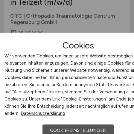
in Teilzeit
(m/w/d)
OTC | Orthopädie Traumatologie Centrum
Regensburg GmbH
27.07.2026
Cookies
Regensburg
Wir verwenden Cookies, um Ihnen unsere Website bestmöglich 
relevanten Inhalten anzuzeigen. Davon sind einige Cookies für 
Nutzung und Sicherheit unserer Website notwendig, während 
Cookies dabei helfen, Ihnen personalisierte Inhalte und Funktio
Physiotherapeutinnen-/Physiothera
anzubieten. Sie dienen außerdem anonymen Statistikzwecken.
in Teilzeit
(m/w/d)
auf "Alle akzeptieren" klicken, stimmen Sie der Verwendung alle
Cookies zu. Unter dem Link "Cookie-Einstellungen" am Ende jed
OTC | Orthopädie Traumatologie Centrum
können Sie Ihre Entscheidung jederzeit nachträglich aufrufen u
Regensburg GmbH
ändern.
Datenschutzerklärung
27.07.2026
COOKIE-EINSTELLUNGEN
Regensburg