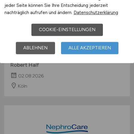
jeder Seite können Sie Ihre Entscheidung jederzeit
nachträglich aufrufen und ändern.
Datenschutzerklärung
COOKIE-EINSTELLUNGEN
Finanzbuchhalter
(w/m/d)
in der
Finanz- und Lohnbuchhaltung im
ABLEHNEN
ALLE AKZEPTIEREN
medizinischen Sektor
Robert Half
02.08.2026
Köln