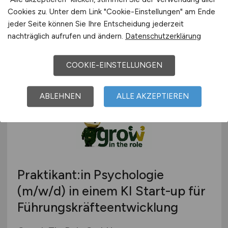
Pacura med GmbH
Cookies zu. Unter dem Link "Cookie-Einstellungen" am Ende
jeder Seite können Sie Ihre Entscheidung jederzeit
01.08.2026
nachträglich aufrufen und ändern.
Datenschutzerklärung
Wuppertal, Bielefeld, Münster, Gelsenkirchen,
Hagen, Hamm, Osnabrück, Paderborn
COOKIE-EINSTELLUNGEN
ABLEHNEN
ALLE AKZEPTIEREN
Praktikant:in Psychologie
(m/w/d)
in einem KI Start-up für
Führungskräfteentwicklung