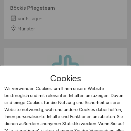
Böckis Pflegeteam
vor 6 Tagen
Münster
Cookies
Wir verwenden Cookies, um Ihnen unsere Website
Pflegefachkraft / Gesundheits-
bestmöglich und mit relevanten Inhalten anzuzeigen. Davon
sind einige Cookies für die Nutzung und Sicherheit unserer
und Krankenpfleger /
Website notwendig, während andere Cookies dabei helfen,
Altenpfleger
(m/w/d)
– bis zu
Ihnen personalisierte Inhalte und Funktionen anzubieten. Sie
4.550 € + Zulagen
dienen außerdem anonymen Statistikzwecken. Wenn Sie auf
"Alle akzeptieren" klicken, stimmen Sie der Verwendung aller