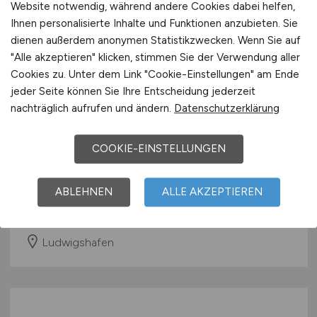
Website notwendig, während andere Cookies dabei helfen,
Ihnen personalisierte Inhalte und Funktionen anzubieten. Sie
dienen außerdem anonymen Statistikzwecken. Wenn Sie auf
"Alle akzeptieren" klicken, stimmen Sie der Verwendung aller
Cookies zu. Unter dem Link "Cookie-Einstellungen" am Ende
jeder Seite können Sie Ihre Entscheidung jederzeit
nachträglich aufrufen und ändern.
Datenschutzerklärung
Fachplaner Medizin- und
COOKIE-EINSTELLUNGEN
Labortechnik
(m/w/d)
sander.hofrichter architekten GmbH
ABLEHNEN
ALLE AKZEPTIEREN
vor 6 Tagen
Ludwigshafen