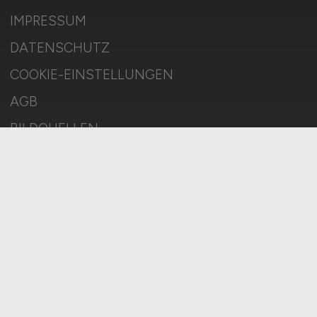
IMPRESSUM
DATENSCHUTZ
COOKIE-EINSTELLUNGEN
AGB
BILDQUELLEN
KI-TRANSPARENZ
BESCHWERDEN
MELDESTELLE
SITEMAP
© 2026 KLINIK.JOBS – ZIEGELER MEDIEN GMBH • Alle Rechte
vorbehalten.