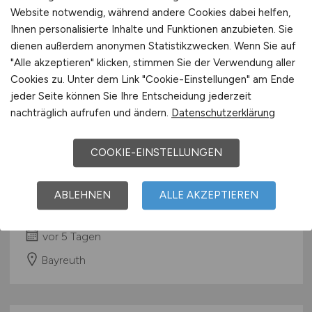
Website notwendig, während andere Cookies dabei helfen,
Ihnen personalisierte Inhalte und Funktionen anzubieten. Sie
dienen außerdem anonymen Statistikzwecken. Wenn Sie auf
"Alle akzeptieren" klicken, stimmen Sie der Verwendung aller
Cookies zu. Unter dem Link "Cookie-Einstellungen" am Ende
jeder Seite können Sie Ihre Entscheidung jederzeit
nachträglich aufrufen und ändern.
Datenschutzerklärung
Pflegefachkraft
(m/w/d)
für die
COOKIE-EINSTELLUNGEN
Tätigkeit als Dauernachtwache
ABLEHNEN
ALLE AKZEPTIEREN
Klinikum Bayreuth GmbH
vor 5 Tagen
Bayreuth