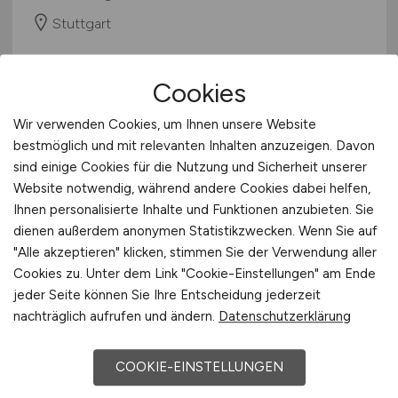
Stuttgart
Cookies
Wir verwenden Cookies, um Ihnen unsere Website
bestmöglich und mit relevanten Inhalten anzuzeigen. Davon
sind einige Cookies für die Nutzung und Sicherheit unserer
Website notwendig, während andere Cookies dabei helfen,
Ihnen personalisierte Inhalte und Funktionen anzubieten. Sie
Oberarzt
(m/w/d)
- Anästhesie,
dienen außerdem anonymen Statistikzwecken. Wenn Sie auf
Intensiv-, Notfallmedizin und
"Alle akzeptieren" klicken, stimmen Sie der Verwendung aller
Cookies zu. Unter dem Link "Cookie-Einstellungen" am Ende
Schmerztherapie
jeder Seite können Sie Ihre Entscheidung jederzeit
nachträglich aufrufen und ändern.
Datenschutzerklärung
Rems-Murr-Kliniken gGmbH
vor 3 Tagen
COOKIE-EINSTELLUNGEN
Winnenden