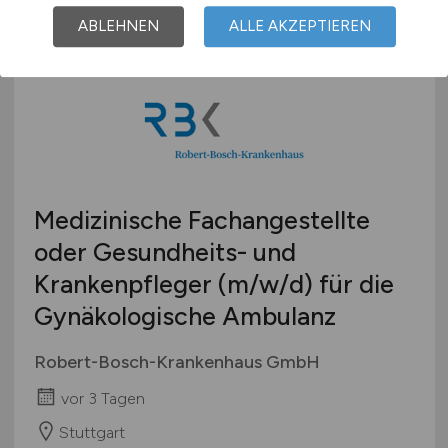
ABLEHNEN
ALLE AKZEPTIEREN
Medizinische Fachangestellte
oder Gesundheits- und
Krankenpfleger
(m/w/d)
für die
Gynäkologische Ambulanz
Robert-Bosch-Krankenhaus GmbH
vor 3 Tagen
Stuttgart