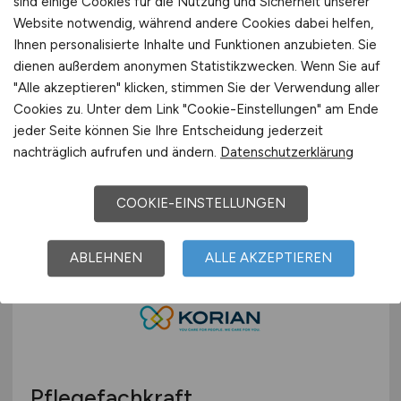
sind einige Cookies für die Nutzung und Sicherheit unserer
Website notwendig, während andere Cookies dabei helfen,
Ihnen personalisierte Inhalte und Funktionen anzubieten. Sie
dienen außerdem anonymen Statistikzwecken. Wenn Sie auf
Pflegefachkraft
(w/m/d)
"Alle akzeptieren" klicken, stimmen Sie der Verwendung aller
Cookies zu. Unter dem Link "Cookie-Einstellungen" am Ende
Korian Deutschland GmbH
jeder Seite können Sie Ihre Entscheidung jederzeit
nachträglich aufrufen und ändern.
Datenschutzerklärung
vor 5 Tagen
Ransbach-Baumbach
COOKIE-EINSTELLUNGEN
ABLEHNEN
ALLE AKZEPTIEREN
Pflegefachkraft