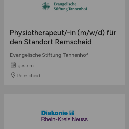
Österreich
Schweiz
Europa
Physiotherapeut/-in
(m/w/d)
für
International
den Standort Remscheid
Evangelische Stiftung Tannenhof
gestern
Remscheid