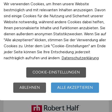
Wir verwenden Cookies, um Ihnen unsere Website
bestmöglich und mit relevanten Inhalten anzuzeigen. Davon
Pflegefachkraft
(m/w/d)
sind einige Cookies für die Nutzung und Sicherheit unserer
ambulant – 35h Woche in einer 5
Website notwendig, während andere Cookies dabei helfen,
Ihnen personalisierte Inhalte und Funktionen anzubieten. Sie
Tage Woche, Firmenwagen
dienen außerdem anonymen Statistikzwecken. Wenn Sie auf
(privat), 33 Tage Urlaub
"Alle akzeptieren" klicken, stimmen Sie der Verwendung aller
Cookies zu. Unter dem Link "Cookie-Einstellungen" am Ende
An deiner Seite Senin Yaninda Pflegedienst
jeder Seite können Sie Ihre Entscheidung jederzeit
Ayse Cin
nachträglich aufrufen und ändern.
Datenschutzerklärung
vor 4 Tagen
COOKIE-EINSTELLUNGEN
Köln
ABLEHNEN
ALLE AKZEPTIEREN