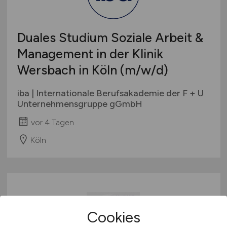
Duales Studium Soziale Arbeit &
Management in der Klinik
Wersbach in Köln
(m/w/d)
iba | Internationale Berufsakademie der F + U
Unternehmensgruppe gGmbH
vor 4 Tagen
Köln
Cookies