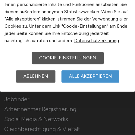
Stellenanzeigen schalten
Ihnen personalisierte Inhalte und Funktionen anzubieten. Sie
dienen außerdem anonymen Statistikzwecken. Wenn Sie auf
Mediadaten & Konditionen
"Alle akzeptieren" klicken, stimmen Sie der Verwendung aller
Arbeitgeber Seite
Cookies zu. Unter dem Link "Cookie-Einstellungen" am Ende
jeder Seite können Sie Ihre Entscheidung jederzeit
Arbeitgeber Kontakt
nachträglich aufrufen und ändern.
Datenschutzerklärung
Karrierenetzwerk
COOKIE-EINSTELLUNGEN
Für Arbeitnehmer
ABLEHNEN
ALLE AKZEPTIEREN
Klinik Jobs suchen
Jobfinder
Arbeitnehmer Registrierung
Social Media & Networks
Gleichberechtigung & Vielfalt