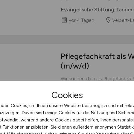
Evangelische Stiftung Tanne
vor 4 Tagen
Velbert-L
Pflegefachkraft als 
(m/w/d)
Wir suchen dich als Pflegefachkra
KWA Stift Urbana im Stadtgarten 
Cookies
Arbeitszeit in Vollzeit Stunden 39
bewerben Das sind deine wichtig
nden Cookies, um Ihnen unsere Website bestmöglich und mit rele
übernimmst die Leitung und Steu
nzuzeigen. Davon sind einige Cookies für die Nutzung und Sicherh
kümmerst dich um die Personalausw
otwendig, während andere Cookies dabei helfen, Ihnen personalisi
KWA Stift Urbana im Stadtga
nd Funktionen anzubieten. Sie dienen außerdem anonymen Statisti