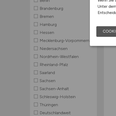
Wenn Sie a
Berlin
Unter dem 
Brandenburg
Entscheidu
Bremen
Hamburg
COOKI
Hessen
Mecklenburg-Vorpommern
Niedersachsen
Nordrhein-Westfalen
Rheinland-Pfalz
Saarland
Sachsen
Sachsen-Anhalt
Schleswig-Holstein
Thüringen
Deutschlandweit