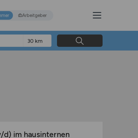
hmer
Arbeitgeber
/d)
im hausinternen