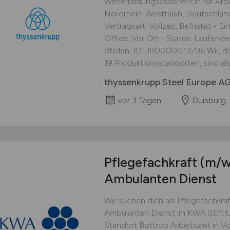
Weiterbildungsassistent:in für Ar
Nordrhein-Westfalen, Deutschlan
Vertragsart: Vollzeit, Befristet - 
Office: Vor Ort - Status: Laufende 
Stellen-ID: JR0000013796 Wir, da
19 Produktionsstandorten, sind als.
thyssenkrupp Steel Europe A
vor 3 Tagen
Duisburg
Pflegefachkraft
(m/w
Ambulanten Dienst
Wir suchen dich als Pflegefachkra
Ambulanten Dienst im KWA Stift U
Standort Bottrop Arbeitszeit in V