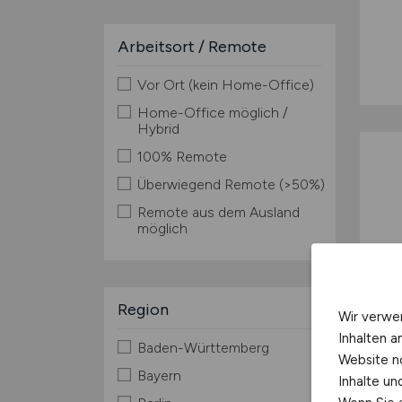
Arbeitsort / Remote
Vor Ort (kein Home-Office)
Home-Office möglich /
Hybrid
100% Remote
Überwiegend Remote (>50%)
Remote aus dem Ausland
möglich
Region
Wir verwe
Inhalten a
Baden-Württemberg
Website n
Bayern
Inhalte u