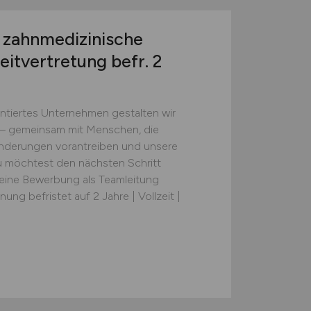
zahnmedizinische
itvertretung befr. 2
ntiertes Unternehmen gestalten wir
 – gemeinsam mit Menschen, die
nderungen vorantreiben und unsere
u möchtest den nächsten Schritt
eine Bewerbung als Teamleitung
g befristet auf 2 Jahre | Vollzeit |