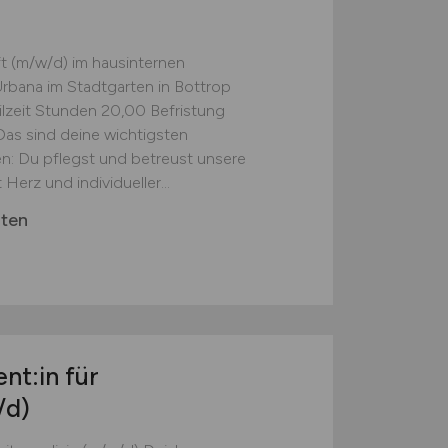
ft (m/w/d) im hausinternen
rbana im Stadtgarten in Bottrop
eilzeit Stunden 20,00 Befristung
Das sind deine wichtigsten
: Du pflegst und betreust unsere
rz und individueller...
rten
nt:in für
/d)