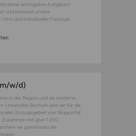
ind deine wichtigsten Aufgaben!
st und betreust unsere
erz und individueller Fürsorge.
rten
(m/w/d)
eber in der Region und als moderne
r-Universität Bochum sind wir für die
ionalen Einzugsgebiet von Wuppertal,
. Zusammen mit über 1.200
 sichern wir gemeinsam die
egion....