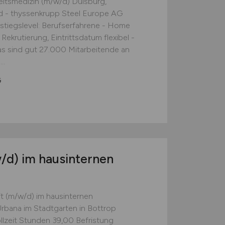
beitsmedizin (m/w/d) Duisburg,
d - thyssenkrupp Steel Europe AG
Einstiegslevel: Berufserfahrene - Home
Rekrutierung, Eintrittsdatum flexibel -
s sind gut 27.000 Mitarbeitende an
..
G
/d)
im hausinternen
ft (m/w/d) im hausinternen
rbana im Stadtgarten in Bottrop
ollzeit Stunden 39,00 Befristung