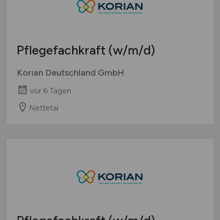
Österreich
Schweiz
Europa
Pflegefachkraft
(w/m/d)
International
Korian Deutschland GmbH
vor 6 Tagen
Nettetal