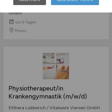
Dr. Z Medizinisches Versorgungszentrum
GmbH
vor 6 Tagen
Moers
Physiotherapeut/in
Krankengymnastik
(m/w/d)
Elithera Lobberich / Vitalwerk Viersen GmbH