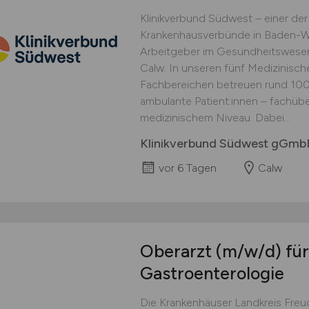
Klinikverbund Südwest – einer d
Krankenhausverbünde in Baden-Wü
Arbeitgeber im Gesundheitswesen
Calw. In unseren fünf Medizinisc
Fachbereichen betreuen rund 100 
ambulante Patient:innen – fachüb
medizinischem Niveau. Dabei...
Klinikverbund Südwest gGm
vor 6 Tagen
Calw
Oberarzt
(m/w/d)
für
Gastroenterologie
Die Krankenhäuser Landkreis Fre