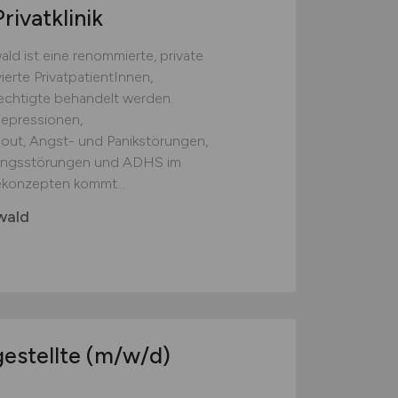
rivatklinik
ld ist eine renommierte, private
vierte PrivatpatientInnen,
rechtigte behandelt werden.
epressionen,
out, Angst- und Panikstörungen,
angsstörungen und ADHS im
ekonzepten kommt...
wald
estellte
(m/w/d)