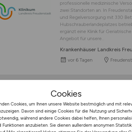
professionelle medizinische Verso
zwei Standorten an. In Freudenst
und Regelversorgung mit 330 Bett
Hubschrauberlandeplatzes betrie
ergänzt eine Klinik für Geriatrisch
Angebot für unsere...
Krankenhäuser Landkreis Fr
vor 6 Tagen
Freudenst
Cookies
Physiotherapeut/in
(
nden Cookies, um Ihnen unsere Website bestmöglich und mit rele
Körpermanufaktur ist ein mittelg
nzuzeigen. Davon sind einige Cookies für die Nutzung und Sicherh
Gesundheit & soziale Dienste, das 
otwendig, während andere Cookies dabei helfen, Ihnen personalisi
physiotherapeutische Behandlungen
nd Funktionen anzubieten. Sie dienen außerdem anonymen Statisti
engagierten Team aus Fachkräften b