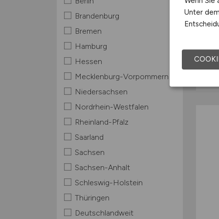
Wenn Sie a
Berlin
Unter dem 
Brandenburg
Entscheidu
Bremen
Hamburg
COOKI
Hessen
Mecklenburg-Vorpommern
Niedersachsen
Nordrhein-Westfalen
Rheinland-Pfalz
Saarland
Sachsen
Sachsen-Anhalt
Schleswig-Holstein
Thüringen
Deutschlandweit