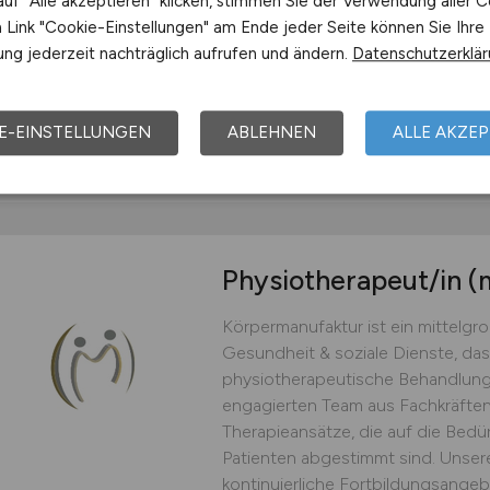
uf "Alle akzeptieren" klicken, stimmen Sie der Verwendung aller C
Therapieansätze, die auf die Bedü
Link "Cookie-Einstellungen" am Ende jeder Seite können Sie Ihre
Patienten abgestimmt sind. Unse
ng jederzeit nachträglich aufrufen und ändern.
Datenschutzerklä
kontinuierliche Fortbildungsangebo
Körpermanufaktur
E-EINSTELLUNGEN
ABLEHNEN
ALLE AKZEP
vor 6 Tagen
Dornstett
Physiotherapeut/in
(
Körpermanufaktur ist ein mittelg
Gesundheit & soziale Dienste, das 
physiotherapeutische Behandlungen
engagierten Team aus Fachkräften b
Therapieansätze, die auf die Bedü
Patienten abgestimmt sind. Unse
kontinuierliche Fortbildungsangebo