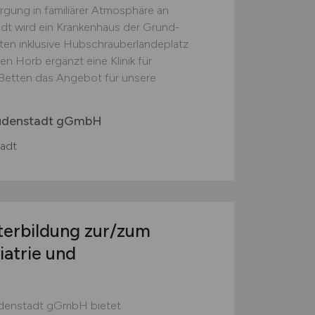
rgung in familiärer Atmosphäre an
adt wird ein Krankenhaus der Grund-
en inklusive Hubschrauberlandeplatz
n Horb ergänzt eine Klinik für
0 Betten das Angebot für unsere
eudenstadt gGmbH
adt
terbildung zur/zum
iatrie und
udenstadt gGmbH bietet