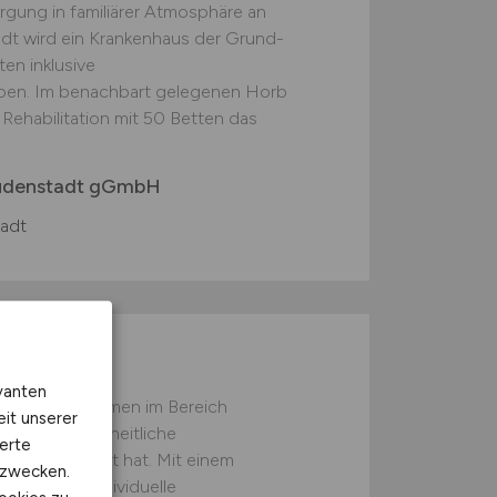
rgung in familiärer Atmosphäre an
adt wird ein Krankenhaus der Grund-
en inklusive
ben. Im benachbart gelegenen Horb
e Rehabilitation mit 50 Betten das
eudenstadt gGmbH
adt
m/w/d)
vanten
roßes Unternehmen im Bereich
eit unserer
sich auf ganzheitliche
erte
 spezialisiert hat. Mit einem
kzwecken.
ieten wir individuelle