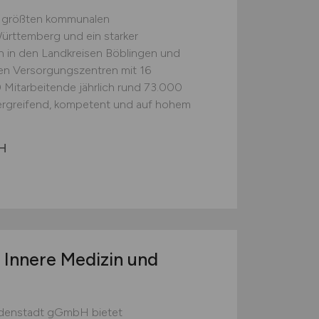
er größten kommunalen
rttemberg und ein starker
 in den Landkreisen Böblingen und
hen Versorgungszentren mit 16
Mitarbeitende jährlich rund 73.000
ergreifend, kompetent und auf hohem
bH
 Innere Medizin und
udenstadt gGmbH bietet