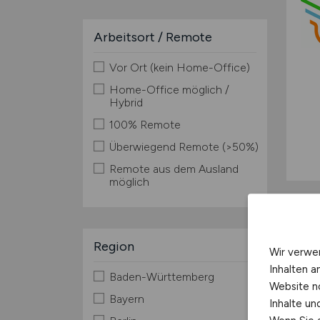
Arbeitsort / Remote
Vor Ort (kein Home-Office)
Home-Office möglich /
Hybrid
100% Remote
Überwiegend Remote (>50%)
Remote aus dem Ausland
möglich
Region
Wir verwe
Inhalten a
Baden-Württemberg
Website n
Bayern
Inhalte u