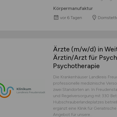
Körpermanufaktur
vor 6 Tagen
Dornstett
Ärzte
(m/w/d)
in Wei
Ärztin/Arzt für Psych
Psychotherapie
Die Krankenhäuser Landkreis Fre
professionelle medizinische Verso
zwei Standorten an. In Freudenst
und Regelversorgung mit 330 Bett
Hubschrauberlandeplatzes betrie
ergänzt eine Klinik für Geriatrisch
Angebot für unsere...