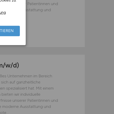
ookies zu.
rfnisse unserer Patientinnen und
re moderne Ausstattung und
rung
te...
TIEREN
en
m/w/d)
roßes Unternehmen im Bereich
sich auf ganzheitliche
 spezialisiert hat. Mit einem
ieten wir individuelle
rfnisse unserer Patientinnen und
re moderne Ausstattung und
te...