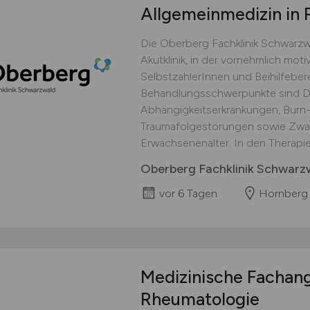
Allgemeinmedizin in P
Die Oberberg Fachklinik Schwarzwa
Akutklinik, in der vornehmlich moti
SelbstzahlerInnen und Beihilfebe
Behandlungsschwerpunkte sind D
Abhängigkeitserkrankungen, Burn-
Traumafolgestörungen sowie Zw
Erwachsenenalter. In den Therapi
Oberberg Fachklinik Schwarz
vor 6 Tagen
Hornberg
Medizinische Fachang
Rheumatologie