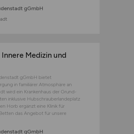
eudenstadt gGmbH
adt
 Innere Medizin und
udenstadt gGmbH bietet
rgung in familiärer Atmosphäre an
adt wird ein Krankenhaus der Grund-
en inklusive Hubschrauberlandeplatz
n Horb ergänzt eine Klinik für
0 Betten das Angebot für unsere
eudenstadt gGmbH