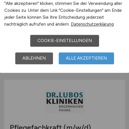
"Alle akzeptieren" klicken, stimmen Sie der Verwendung aller
Cookies zu. Unter dem Link "Cookie-Einstellungen" am Ende
Ergotherapeutin
(m/w/d)
für
jeder Seite können Sie Ihre Entscheidung jederzeit
nachträglich aufrufen und ändern.
Datenschutzerklärung
unsere Förderstätte
MFZ Münchner Förderzentrum GmbH
COOKIE-EINSTELLUNGEN
vor 2 Tagen
ABLEHNEN
ALLE AKZEPTIEREN
München
Pflegefachkraft
(m/w/d)