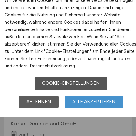
Wir verwenden Cookies, um Ihnen unsere Website bestmöglich
Versorgung
und mit relevanten Inhalten anzuzeigen. Davon sind einige
Cookies für die Nutzung und Sicherheit unserer Website
AOK Hessen. Die Gesundheitskasse.
notwendig, während andere Cookies dabei helfen, Ihnen
vor 6 Tagen
personalisierte Inhalte und Funktionen anzubieten. Sie dienen
außerdem anonymen Statistikzwecken. Wenn Sie auf "Alle
Frankfurt am Main, Fulda, Kassel, Marburg
akzeptieren" klicken, stimmen Sie der Verwendung aller Cookie
zu. Unter dem Link "Cookie-Einstellungen" am Ende jeder Seite
können Sie Ihre Entscheidung jederzeit nachträglich aufrufen
und ändern.
Datenschutzerklärung
COOKIE-EINSTELLUNGEN
ABLEHNEN
ALLE AKZEPTIEREN
Pflegefachkraft
(w/m/d)
Korian Deutschland GmbH
vor 6 Tagen