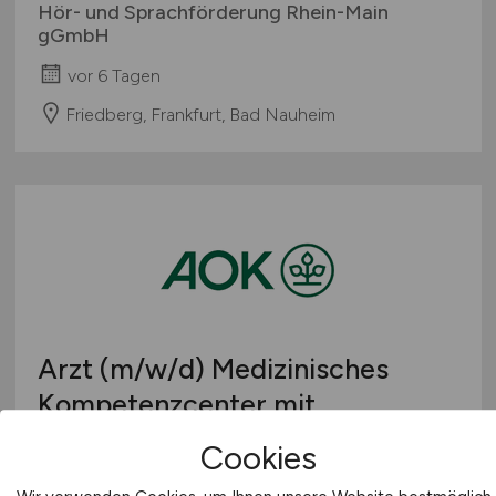
Hör- und Sprachförderung Rhein-Main
gGmbH
vor 6 Tagen
Friedberg, Frankfurt, Bad Nauheim
Arzt
(m/w/d)
Medizinisches
Kompetenzcenter mit
Schwerpunkt
Cookies
Krankenhausabrechnung und