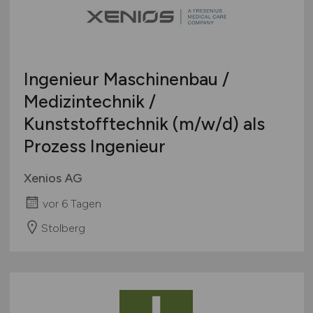
Österreich
Schweiz
Europa
Ingenieur Maschinenbau /
International
Medizintechnik /
Kunststofftechnik
(m/w/d)
als
Prozess Ingenieur
Xenios AG
vor 6 Tagen
Stolberg