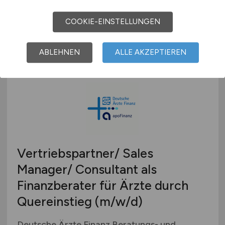
Vermittlungs AG
01.08.2026
COOKIE-EINSTELLUNGEN
Aachen
ABLEHNEN
ALLE AKZEPTIEREN
Vertriebspartner/ Sales
Manager/ Consultant als
Finanzberater für Ärzte durch
Quereinstieg
(m/w/d)
Deutsche Ärzte Finanz Beratungs- und