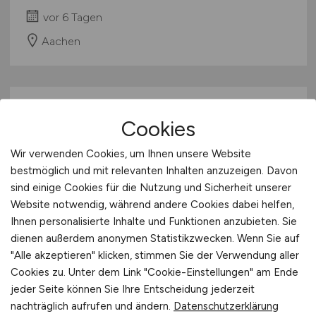
vor 6 Tagen
Aachen
Cookies
Wir verwenden Cookies, um Ihnen unsere Website
bestmöglich und mit relevanten Inhalten anzuzeigen. Davon
sind einige Cookies für die Nutzung und Sicherheit unserer
Vertriebspartner/ Sales
Website notwendig, während andere Cookies dabei helfen,
Ihnen personalisierte Inhalte und Funktionen anzubieten. Sie
Manager/ Consultant als
dienen außerdem anonymen Statistikzwecken. Wenn Sie auf
Finanzberater für Ärzte durch
"Alle akzeptieren" klicken, stimmen Sie der Verwendung aller
Quereinstieg
(m/w/d)
Cookies zu. Unter dem Link "Cookie-Einstellungen" am Ende
jeder Seite können Sie Ihre Entscheidung jederzeit
Deutsche Ärzte Finanz Beratungs- und
nachträglich aufrufen und ändern.
Datenschutzerklärung