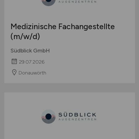
Schweiz
Europa
Medizinische Fachangestellte
International
(m/w/d)
Südblick GmbH
29.07.2026
Donauwörth