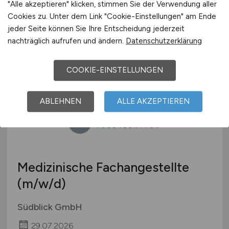
"Alle akzeptieren" klicken, stimmen Sie der Verwendung aller
Südblick GmbH
Cookies zu. Unter dem Link "Cookie-Einstellungen" am Ende
jeder Seite können Sie Ihre Entscheidung jederzeit
29.07.2026
nachträglich aufrufen und ändern.
Datenschutzerklärung
Donauwörth
COOKIE-EINSTELLUNGEN
ABLEHNEN
ALLE AKZEPTIEREN
Medizinische Fachangestellte
(m/w/d)
Südblick GmbH
29.07.2026