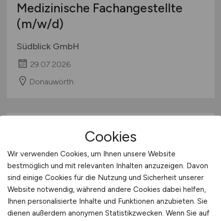
Medizinische Fachangestellte
(m/w/d)
Südblick GmbH
29.07.2026
Donauwörth
Cookies
Wir verwenden Cookies, um Ihnen unsere Website
bestmöglich und mit relevanten Inhalten anzuzeigen. Davon
sind einige Cookies für die Nutzung und Sicherheit unserer
Website notwendig, während andere Cookies dabei helfen,
Medizinische Fachangestellte
Ihnen personalisierte Inhalte und Funktionen anzubieten. Sie
(m/w/d)
dienen außerdem anonymen Statistikzwecken. Wenn Sie auf