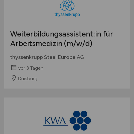
Österreich
Schweiz
Europa
Weiterbildungsassistent:in für
International
Arbeitsmedizin
(m/w/d)
thyssenkrupp Steel Europe AG
vor 3 Tagen
Duisburg