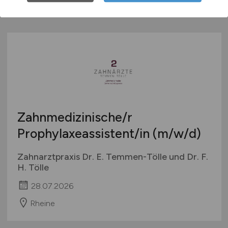
Zahnmedizinische/r
Prophylaxeassistent/in
(m/w/d)
Zahnarztpraxis Dr. E. Temmen-Tölle und Dr. F.
H. Tölle
28.07.2026
Rheine