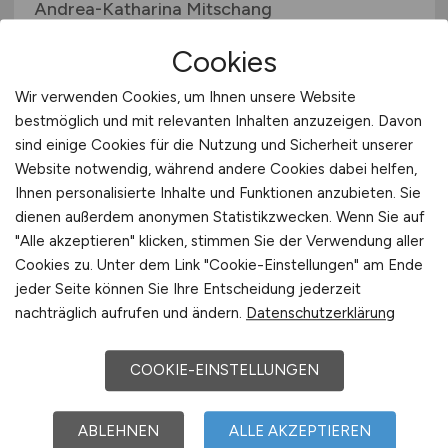
Andrea-Katharina Mitschang
30.07.2026
Cookies
Havixbeck
Wir verwenden Cookies, um Ihnen unsere Website
bestmöglich und mit relevanten Inhalten anzuzeigen. Davon
sind einige Cookies für die Nutzung und Sicherheit unserer
Website notwendig, während andere Cookies dabei helfen,
Ihnen personalisierte Inhalte und Funktionen anzubieten. Sie
dienen außerdem anonymen Statistikzwecken. Wenn Sie auf
"Alle akzeptieren" klicken, stimmen Sie der Verwendung aller
Cookies zu. Unter dem Link "Cookie-Einstellungen" am Ende
jeder Seite können Sie Ihre Entscheidung jederzeit
Physiotherapeut/in
(m/w/d)
nachträglich aufrufen und ändern.
Datenschutzerklärung
Mitschang Krankengymnastikpraxis Inh.
COOKIE-EINSTELLUNGEN
Andrea-Katharina Mitschang
30.07.2026
ABLEHNEN
ALLE AKZEPTIEREN
Havixbeck