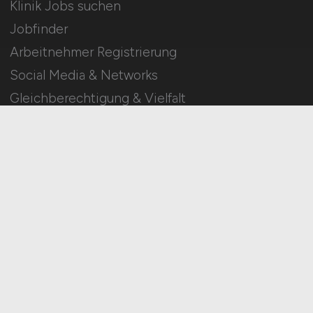
Klinik Jobs suchen
Jobfinder
Arbeitnehmer Registrierung
Social Media & Networks
Gleichberechtigung & Vielfalt
HOME
IMPRESSUM
DATENSCHUTZ
COOKIE-EINSTELLUNGEN