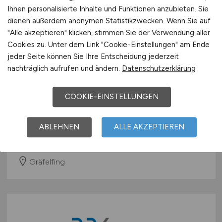
Ihnen personalisierte Inhalte und Funktionen anzubieten. Sie
dienen außerdem anonymen Statistikzwecken. Wenn Sie auf
"Alle akzeptieren" klicken, stimmen Sie der Verwendung aller
Cookies zu. Unter dem Link "Cookie-Einstellungen" am Ende
jeder Seite können Sie Ihre Entscheidung jederzeit
nachträglich aufrufen und ändern.
Datenschutzerklärung
Psychotherapeut
(m/w/d)
mit
Muttersprache arabisch -
COOKIE-EINSTELLUNGEN
ortsunabhängig
KIRINUS Health GmbH
ABLEHNEN
ALLE AKZEPTIEREN
gestern
Gräfelfing