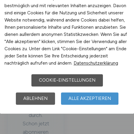
und Branchen-
bestmöglich und mit relevanten Inhalten anzuzeigen. Davon
Analysen.
sind einige Cookies für die Nutzung und Sicherheit unserer
Website notwendig, während andere Cookies dabei helfen,
Ihnen personalisierte Inhalte und Funktionen anzubieten. Sie
dienen außerdem anonymen Statistikzwecken. Wenn Sie auf
"Alle akzeptieren" klicken, stimmen Sie der Verwendung aller
Cookies zu. Unter dem Link "Cookie-Einstellungen" am Ende
jeder Seite können Sie Ihre Entscheidung jederzeit
Einige
nachträglich aufrufen und ändern.
Datenschutzerklärung
Kanäle sind
im Umbau
COOKIE-EINSTELLUNGEN
Wir starten auf
mehreren
ABLEHNEN
ALLE AKZEPTIEREN
Plattformen neu
durch.
Schon jetzt
abonnieren