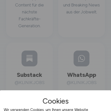
Content für die
und Breaking News
nächste
aus der Jobwelt.
Fachkräfte-
Generation.
Substack
WhatsApp
@KLINIK.JOBS
@KLINIK.JOBS
Newsletter mit
Jobs direkt aufs
Gehaltsreports,
Handy.
Cookies
Karriere-Insights
Wir verwenden Cookies, um Ihnen unsere Website