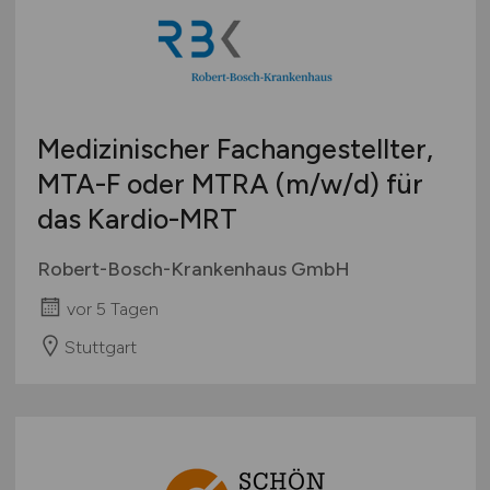
Rettungsdienste
Brandenburg
Bachelor-/ Master-/ Diplom-Arbeit
Technische Berufe & IT
Bremen
Studentenjobs / Werkstudenten
Therapie & Rehabilitation
Hamburg
Ausbildung / Studium
Tiermedizin
Hessen
Praktikum
Medizinischer Fachangestellter,
Verwaltung
Mecklenburg-Vorpommern
MTA-F oder MTRA
(m/w/d)
für
Sonstige
Niedersachsen
das Kardio-MRT
Nordrhein-Westfalen
Rheinland-Pfalz
Robert-Bosch-Krankenhaus GmbH
Saarland
vor 5 Tagen
Sachsen
Sachsen-Anhalt
Stuttgart
Schleswig-Holstein
Thüringen
Deutschlandweit
Österreich