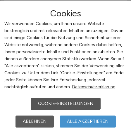
Hamburg
Cookies
Wir verwenden Cookies, um Ihnen unsere Website
bestmöglich und mit relevanten Inhalten anzuzeigen. Davon
sind einige Cookies für die Nutzung und Sicherheit unserer
Website notwendig, während andere Cookies dabei helfen,
Ihnen personalisierte Inhalte und Funktionen anzubieten. Sie
dienen außerdem anonymen Statistikzwecken. Wenn Sie auf
"Alle akzeptieren" klicken, stimmen Sie der Verwendung aller
Cookies zu. Unter dem Link "Cookie-Einstellungen" am Ende
Medizinischer Technologe für
jeder Seite können Sie Ihre Entscheidung jederzeit
Nuklearmedizin
(w/m/d)
(MTR
nachträglich aufrufen und ändern.
Datenschutzerklärung
bzw. ehem. MTRA) für Harburg
COOKIE-EINSTELLUNGEN
Asklepios MVZ Nord GmbH
28.07.2026
ABLEHNEN
ALLE AKZEPTIEREN
Hamburg