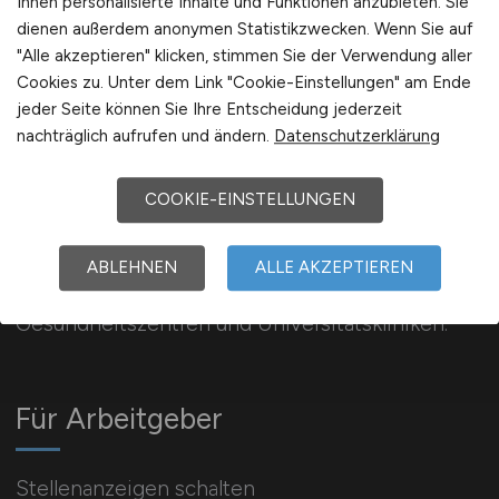
Ihnen personalisierte Inhalte und Funktionen anzubieten. Sie
Europa
dienen außerdem anonymen Statistikzwecken. Wenn Sie auf
International
"Alle akzeptieren" klicken, stimmen Sie der Verwendung aller
Cookies zu. Unter dem Link "Cookie-Einstellungen" am Ende
jeder Seite können Sie Ihre Entscheidung jederzeit
nachträglich aufrufen und ändern.
Datenschutzerklärung
COOKIE-EINSTELLUNGEN
KLINIK.JOBS
ABLEHNEN
ALLE AKZEPTIEREN
7.977 aktuelle Jobs in Krankenhäusern, Kliniken,
Gesundheitszentren und Universitätskliniken.
Für Arbeitgeber
Stellenanzeigen schalten