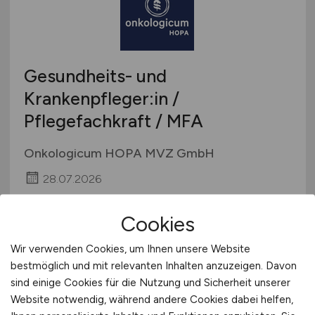
Technische Berufe & IT
Bremen
Studentenjobs / Werkstudenten
Therapie & Rehabilitation
Hamburg
Ausbildung / Studium
Tiermedizin
Hessen
Praktikum
Gesundheits- und
Verwaltung
Mecklenburg-Vorpommern
Krankenpfleger:in /
Sonstige
Niedersachsen
Pflegefachkraft / MFA
Nordrhein-Westfalen
Rheinland-Pfalz
Onkologicum HOPA MVZ GmbH
Saarland
28.07.2026
Sachsen
Sachsen-Anhalt
Hamburg
Cookies
Schleswig-Holstein
Thüringen
Wir verwenden Cookies, um Ihnen unsere Website
Deutschlandweit
1
bestmöglich und mit relevanten Inhalten anzuzeigen. Davon
Österreich
sind einige Cookies für die Nutzung und Sicherheit unserer
Website notwendig, während andere Cookies dabei helfen,
Schweiz