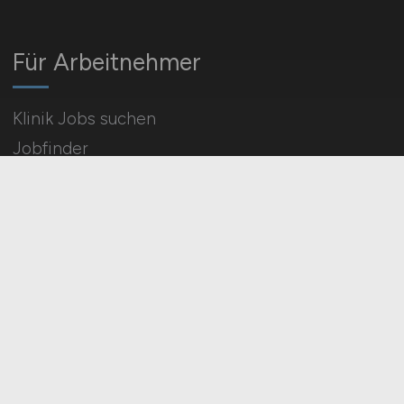
Für Arbeitnehmer
Klinik Jobs suchen
Jobfinder
Arbeitnehmer Registrierung
Social Media & Networks
Gleichberechtigung & Vielfalt