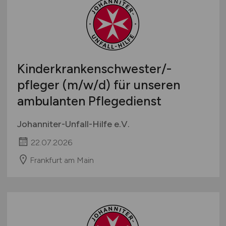
Rettungsdienste
Brandenburg
Bachelor-/ Master-/ Diplom-Arbeit
Technische Berufe & IT
Bremen
Studentenjobs / Werkstudenten
Therapie & Rehabilitation
Hamburg
Ausbildung / Studium
Tiermedizin
Hessen
Praktikum
Kinderkrankenschwester/-
Verwaltung
Mecklenburg-Vorpommern
pfleger
(m/w/d)
für unseren
Sonstige
Niedersachsen
ambulanten Pflegedienst
Nordrhein-Westfalen
Rheinland-Pfalz
Johanniter-Unfall-Hilfe e.V.
Saarland
22.07.2026
Sachsen
Sachsen-Anhalt
Frankfurt am Main
Schleswig-Holstein
Thüringen
Deutschlandweit
Österreich