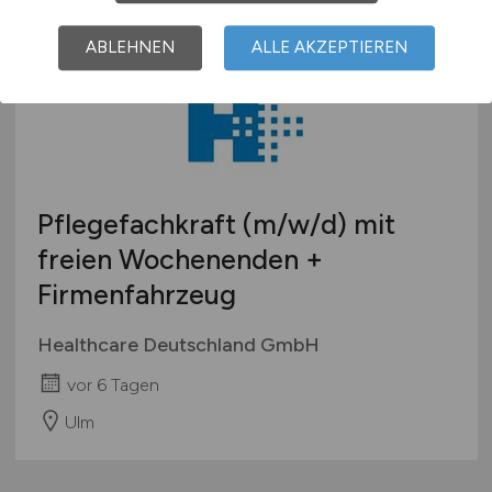
ABLEHNEN
ALLE AKZEPTIEREN
Pflegefachkraft
(m/w/d)
mit
freien Wochenenden +
Firmenfahrzeug
Healthcare Deutschland GmbH
vor 6 Tagen
Ulm