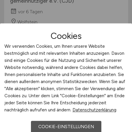
gemeinnütziger e.V. (CJD)
vor 6 Tagen
Wolfstein
Cookies
Wir verwenden Cookies, um Ihnen unsere Website
bestmöglich und mit relevanten Inhalten anzuzeigen. Davon
sind einige Cookies für die Nutzung und Sicherheit unserer
Website notwendig, während andere Cookies dabei helfen,
Ihnen personalisierte Inhalte und Funktionen anzubieten. Sie
dienen außerdem anonymen Statistikzwecken. Wenn Sie auf
Pflegefachkraft
(m/w/d)
"Alle akzeptieren" klicken, stimmen Sie der Verwendung aller
Cookies zu. Unter dem Link "Cookie-Einstellungen" am Ende
Seniorenpflegeheim Reuth
jeder Seite können Sie Ihre Entscheidung jederzeit
nachträglich aufrufen und ändern.
Datenschutzerklärung
vor 6 Tagen
Neumark
COOKIE-EINSTELLUNGEN