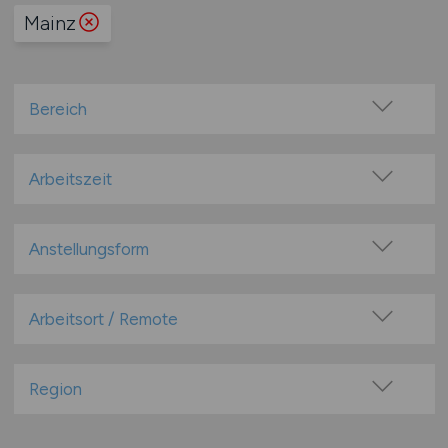
Mainz
Bereich
Arzthelfer / med. Fachangestellte
Ärztin / Arzt
Arbeitszeit
Betreuung
Vollzeit
Ernährung & Lifestyle
Teilzeit
Anstellungsform
Forschung & Wissenschaft
Festanstellung
Kundenservice / Kundenberatung / Support
befristete Anstellung
Arbeitsort / Remote
Leitung & Management
Leitung / Führung
Medizin
Vor Ort (kein Home-Office)
Geschäftsleitung / Vorstand
Medizintechnik
Home-Office möglich / Hybrid
Region
Projektarbeit / Freelancer
Öffentliche- / Kirchliche- / Gemeinnützige- /
100% Remote
Einrichtungen & Verbände
Baden-Württemberg
Arbeitnehmerüberlassung
Überwiegend Remote (>50%)