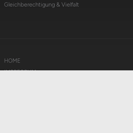
Gleichberechtigung & Vielfalt
HOME
IMPRESSUM
DATENSCHUTZ
COOKIE-EINSTELLUNGEN
AGB
BILDQUELLEN
KI-TRANSPARENZ