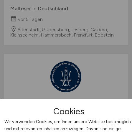
Malteser in Deutschland
vor 5 Tagen
Altenstadt, Gudensberg, Jesberg, Caldern,
Kleinseelheim, Hammersbach, Frankfurt, Eppstein
Fachkraft
(m/w/d)
für
Cookies
zahnmedizinische Abrechnung
und Verwaltung
Wir verwenden Cookies, um Ihnen unsere Website bestmöglich
und mit relevanten Inhalten anzuzeigen. Davon sind einige