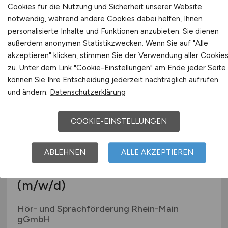
Praxis Prof. Dr. Robert Nölken
Cookies für die Nutzung und Sicherheit unserer Website
notwendig, während andere Cookies dabei helfen, Ihnen
vor 5 Tagen
personalisierte Inhalte und Funktionen anzubieten. Sie dienen
Lindau am Bodensee, Dresden, Hamburg,
außerdem anonymen Statistikzwecken. Wenn Sie auf "Alle
München, Freiburg, Berlin, Köln, Frankfurt, Leipzig
akzeptieren" klicken, stimmen Sie der Verwendung aller Cookie
zu. Unter dem Link "Cookie-Einstellungen" am Ende jeder Seite
können Sie Ihre Entscheidung jederzeit nachträglich aufrufen
und ändern.
Datenschutzerklärung
COOKIE-EINSTELLUNGEN
ABLEHNEN
ALLE AKZEPTIEREN
Hör- und Sprachtherapeut/in
(m/w/d)
Hör- und Sprachförderung Rhein-Main
gGmbH