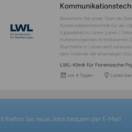
Kommunikationstech
Bereichern Sie unser Team als Elekt
Kommunikationstechnik für die LWL
(Lippeklinik) in Lünen Lünen | Teilze
frühestmöglichen Eintrittstermin 
Psychiatrie in Lünen wird voraussi
dem Gelände der ehemaligen Zeche 
LWL-Klinik für Forensische Psy
vor 4 Tagen
Lünen be
Erhalten Sie neue Jobs bequem per
E-Mail
!