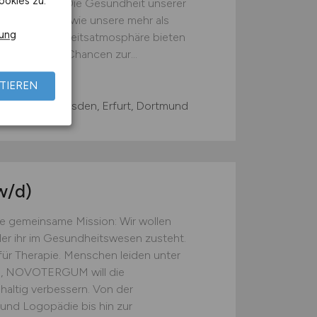
ookies zu.
, wir machen. Die Gesundheit unserer
 Stelle, genau wie unsere mehr als
rung
angenehmen Arbeitsatmosphäre bieten
spielraum und Chancen zur...
TIEREN
Thüringen, Dresden, Erfurt, Dortmund
w/d)
gemeinsame Mission: Wir wollen
der ihr im Gesundheitswesen zusteht.
ür Therapie. Menschen leiden unter
n, NOVOTERGUM will die
haltig verbessern. Von der
 und Logopädie bis hin zur