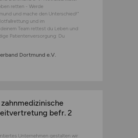
eben retten - Werde
rtmund und mache den Unterschied!"
otfallrettung und im
 deinem Team rettest du Leben und
ndige Patientenversorgung: Du
verband Dortmund e.V.
d
zahnmedizinische
itvertretung befr. 2
ntiertes Unternehmen gestalten wir