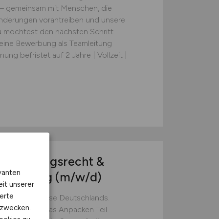
 – gemeinsam mit Menschen, die
nderungen vorantreiben und unsere
u möchtest den nächsten Schritt
eine Bewerbung als Teamleitung
g befristet auf 2 Jahre | Vollzeit |
d
vergütungsrecht &
vanten
essführung
(m/w/d)
eit unserer
erte
nungskrankenkasse Deutschlands.
kzwecken.
andwerk ist das Anpacken Teil