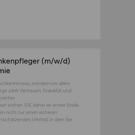
d
nkenpfleger
(m/w/d)
mie
Fachkenntnisse, sondern vor allem
e zählt Vertrauen, Stabilität und
isiertes
n stehen SIE daher an erster Stelle.
en nicht nur einen sicheren
ertschätzendes Umfeld, in dem Sie