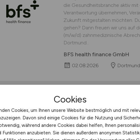
die Gesundheitsbranche aktiv mit
Verantwortung übernehmen, Verä
Zukunft mitgestalten möchten. D
gehen? Dann freuen wir uns auf d
(m/w/d) zahnmedizinische Abrechnun
Dortmund...
BFS health finance GmbH
02.08.2026
Dortmun
Cookies
Experte Krankenhaus
nden Cookies, um Ihnen unsere Website bestmöglich und mit rele
Medizinrecht - Proz
nzuzeigen. Davon sind einige Cookies für die Nutzung und Sicherh
otwendig, während andere Cookies dabei helfen, Ihnen personalisi
Die IKK classic ist die größte In
nd Funktionen anzubieten. Sie dienen außerdem anonymen Statisti
Durch die enge Verbindung zum H