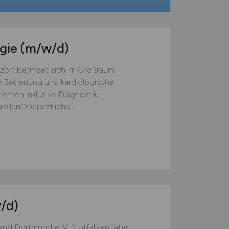
ogie
(m/w/d)
zort befindet sich im Großraum
 Betreuung und kardiologische
enten inklusive Diagnostik,
ollenOberärztliche...
/d)
nd Dortmund e. V. Notfallsanitäter