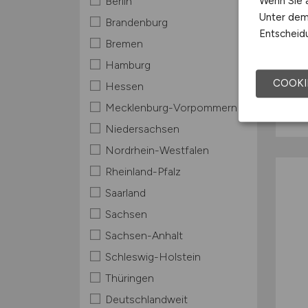
Wenn Sie a
Berlin
Unter dem 
Brandenburg
Entscheidu
Bremen
Hamburg
COOKI
Hessen
Mecklenburg-Vorpommern
Niedersachsen
Nordrhein-Westfalen
Rheinland-Pfalz
Saarland
Sachsen
Sachsen-Anhalt
Schleswig-Holstein
Thüringen
Deutschlandweit