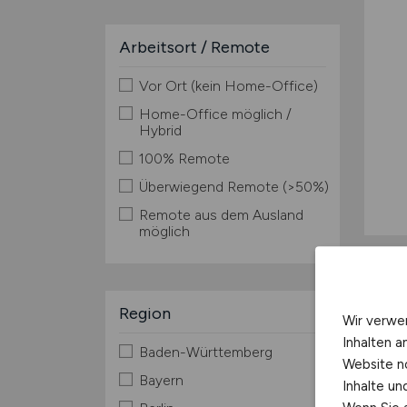
Arbeitsort / Remote
Vor Ort (kein Home-Office)
Home-Office möglich /
Hybrid
100% Remote
Überwiegend Remote (>50%)
Remote aus dem Ausland
möglich
Region
Wir verwe
Inhalten a
Baden-Württemberg
Website n
Bayern
Inhalte u