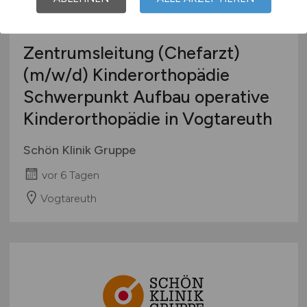
Zentrumsleitung (Chefarzt)
(m/w/d)
Kinderorthopädie
Schwerpunkt Aufbau operative
Kinderorthopädie in Vogtareuth
Schön Klinik Gruppe
vor 6 Tagen
Vogtareuth