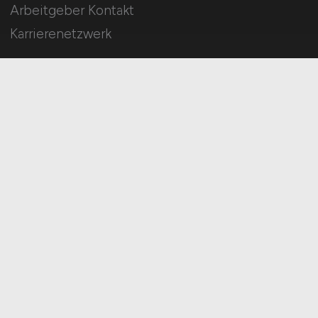
Arbeitgeber Kontakt
Karrierenetzwerk
Für Arbeitnehmer
Klinik Jobs suchen
Jobfinder
Arbeitnehmer Registrierung
Social Media & Networks
Gleichberechtigung & Vielfalt