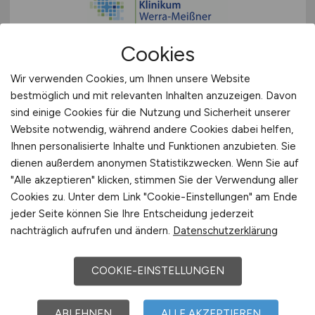
Cookies
Chefarzt am Zentrum für
Wir verwenden Cookies, um Ihnen unsere Website
bestmöglich und mit relevanten Inhalten anzuzeigen. Davon
Psychiatrie und Psychotherapie
sind einige Cookies für die Nutzung und Sicherheit unserer
(m/w/d)
Website notwendig, während andere Cookies dabei helfen,
Ihnen personalisierte Inhalte und Funktionen anzubieten. Sie
Klinikum Werra-Meißner GmbH
dienen außerdem anonymen Statistikzwecken. Wenn Sie auf
"Alle akzeptieren" klicken, stimmen Sie der Verwendung aller
vor 6 Tagen
Cookies zu. Unter dem Link "Cookie-Einstellungen" am Ende
Eschwege
jeder Seite können Sie Ihre Entscheidung jederzeit
nachträglich aufrufen und ändern.
Datenschutzerklärung
COOKIE-EINSTELLUNGEN
ABLEHNEN
ALLE AKZEPTIEREN