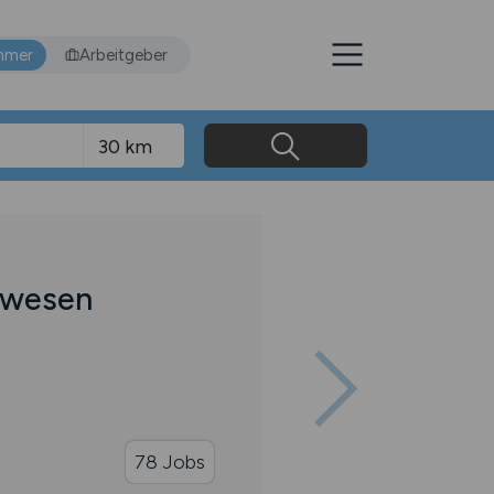
hmer
Arbeitgeber
swesen
78 Jobs