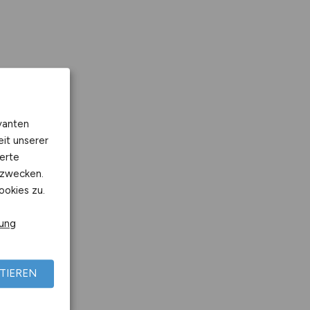
vanten
eit unserer
erte
kzwecken.
ookies zu.
rung
TIEREN