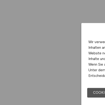
Wir verwe
Inhalten a
Website n
Inhalte u
Wenn Sie a
Unter dem 
Entscheidu
COOKI