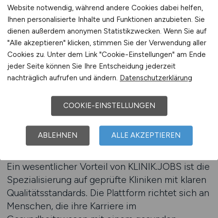
Website notwendig, während andere Cookies dabei helfen,
Ihnen personalisierte Inhalte und Funktionen anzubieten. Sie
Bewerberinnen und Bewerber können über
dienen außerdem anonymen Statistikzwecken. Wenn Sie auf
detaillierte Filter gezielt nach Stellen suchen,
"Alle akzeptieren" klicken, stimmen Sie der Verwendung aller
die flexible Arbeitszeitmodelle,
Cookies zu. Unter dem Link "Cookie-Einstellungen" am Ende
Gesundheitsprogramme oder
jeder Seite können Sie Ihre Entscheidung jederzeit
familienfreundliche Angebote bieten. Jede
nachträglich aufrufen und ändern.
Datenschutzerklärung
Stellenausschreibung enthält transparente
Angaben zu Arbeitszeiten, Zusatzleistungen
COOKIE-EINSTELLUNGEN
und Entwicklungsmöglichkeiten. So lässt sich
schnell erkennen, welche Klinik das passende
ABLEHNEN
ALLE AKZEPTIEREN
Umfeld bietet.
Ein wesentlicher Vorteil von KLINIK.JOBS ist die
Spezialisierung auf geprüfte Kliniken mit klaren
Qualitätsstandards. Die Plattform richtet sich an
Menschen, die ihre Karriere im