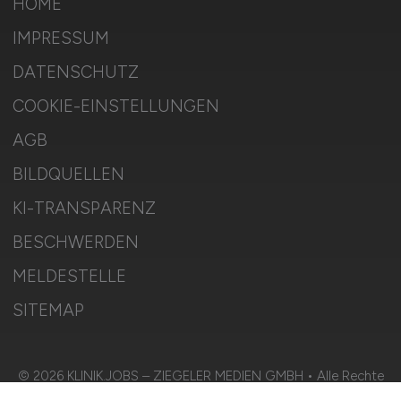
HOME
IMPRESSUM
DATENSCHUTZ
COOKIE-EINSTELLUNGEN
AGB
BILDQUELLEN
KI-TRANSPARENZ
BESCHWERDEN
MELDESTELLE
SITEMAP
© 2026 KLINIK.JOBS – ZIEGELER MEDIEN GMBH • Alle Rechte
vorbehalten.