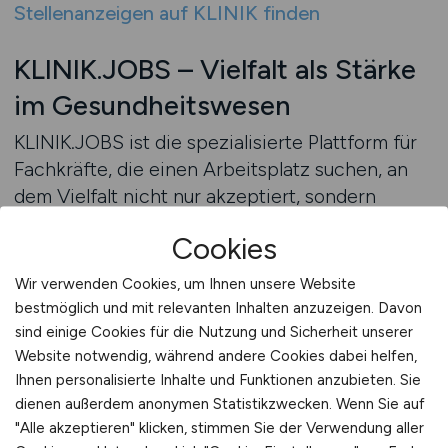
Stellenanzeigen auf KLINIK finden
KLINIK.JOBS – Vielfalt als Stärke
im Gesundheitswesen
KLINIK.JOBS ist die spezialisierte Plattform für
Fachkräfte, die einen Arbeitsplatz suchen, an
dem Vielfalt nicht nur akzeptiert, sondern
geschätzt wird. Das Portal vereint aktuelle
Cookies
Stellenangebote aus Kliniken, die sich durch
offene Unternehmenskulturen, faire
Wir verwenden Cookies, um Ihnen unsere Website
Arbeitsbedingungen und respektvolles
bestmöglich und mit relevanten Inhalten anzuzeigen. Davon
Miteinander auszeichnen.
sind einige Cookies für die Nutzung und Sicherheit unserer
Website notwendig, während andere Cookies dabei helfen,
Ihnen personalisierte Inhalte und Funktionen anzubieten. Sie
Über intuitive Suchfunktionen können
dienen außerdem anonymen Statistikzwecken. Wenn Sie auf
Bewerberinnen und Bewerber gezielt nach
"Alle akzeptieren" klicken, stimmen Sie der Verwendung aller
Kliniken suchen, die Diversität und Inklusion