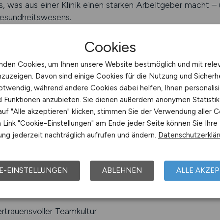
as, was aus einer Klinik einen starken Arbeitgeber macht –
Gesundheitswesens.
inden
Cookies
nden Cookies, um Ihnen unsere Website bestmöglich und mit rele
Vertrauen Karriere stärkt
nzuzeigen. Davon sind einige Cookies für die Nutzung und Sicherh
örse für Klinik-Jobs und verbindet Fachkräfte mit Arbeit
otwendig, während andere Cookies dabei helfen, Ihnen personalisi
nd Funktionen anzubieten. Sie dienen außerdem anonymen Statisti
ktiv fördern. Denn beruflicher Erfolg im Gesundheitswes
uf "Alle akzeptieren" klicken, stimmen Sie der Verwendung aller C
uch vom menschlichen Miteinander.
Link "Cookie-Einstellungen" am Ende jeder Seite können Sie Ihre
ng jederzeit nachträglich aufrufen und ändern.
Datenschutzerklä
e Möglichkeit, gezielt nach Kliniken zu suchen, die Wert au
en. Arbeitgeber, die auf KLINIK.JOBS vertreten sind, steh
rbeitskultur – genau das, was im Klinikalltag zählt.
E-EINSTELLUNGEN
ABLEHNEN
ALLE AKZEP
NIK.JOBS:
rtrauensvoller Teamkultur