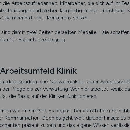
 die Arbeitszufriedenheit. Mitarbeiter, die sich auf ihr T
tscheidungen und bleiben langfristig in ihrer Einrichtung. K
uf Zusammenhalt statt Konkurrenz setzen.
ind damit zwei Seiten derselben Medaille – sie schaffen S
esamten Patientenversorgung.
 Arbeitsumfeld Klinik
 kein Ideal, sondern eine Notwendigkeit. Jeder Arbeitsschri
er Pflege bis zur Verwaltung. Wer hier arbeitet, weiß, das
st die Basis, auf der Kliniken funktionieren.
Kleinen wie im Großen. Es beginnt bei pünktlichem Schichta
er Kommunikation. Doch es geht weit darüber hinaus: Es 
menten präsent zu sein und das eigene Wissen verlässlic