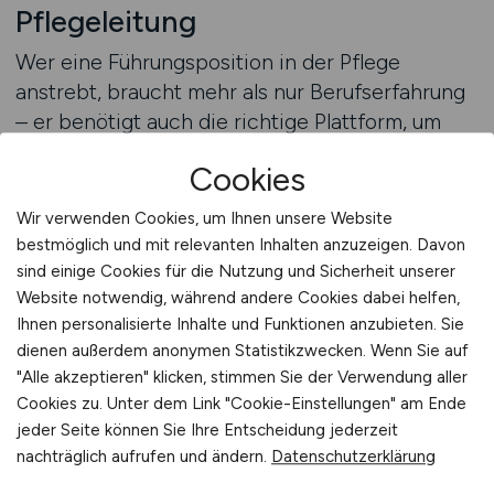
Pflegeleitung
Wer eine Führungsposition in der Pflege
anstrebt, braucht mehr als nur Berufserfahrung
– er benötigt auch die richtige Plattform, um
passende Stellen zu finden. Das Jobportal Nr. 1
Cookies
für Fachkräfte aus der Klinik bietet genau diesen
Vorteil. Hier finden Bewerber Stellenangebote
Wir verwenden Cookies, um Ihnen unsere Website
für Pflegedienstleitungen, Bereichsleitungen
bestmöglich und mit relevanten Inhalten anzuzeigen. Davon
und Stationsleitungen in renommierten Kliniken
sind einige Cookies für die Nutzung und Sicherheit unserer
und Krankenhausverbünden. Die Plattform ist
Website notwendig, während andere Cookies dabei helfen,
Ihnen personalisierte Inhalte und Funktionen anzubieten. Sie
darauf ausgelegt, Pflegeführungskräfte gezielt
dienen außerdem anonymen Statistikzwecken. Wenn Sie auf
mit Arbeitgebern zusammenzubringen, die
"Alle akzeptieren" klicken, stimmen Sie der Verwendung aller
Qualität, Stabilität und Entwicklung bieten.
Cookies zu. Unter dem Link "Cookie-Einstellungen" am Ende
jeder Seite können Sie Ihre Entscheidung jederzeit
Für Pflegedienstleitungen ist die Wahl des
nachträglich aufrufen und ändern.
Datenschutzerklärung
Arbeitgebers von zentraler Bedeutung. Kliniken