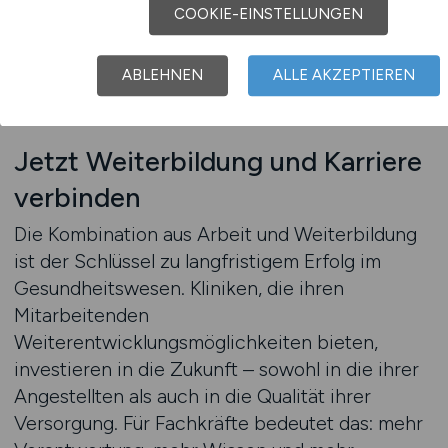
COOKIE-EINSTELLUNGEN
Umfeld, das auf Qualität, Kompetenz und
Weiterentwicklung setzt.
ABLEHNEN
ALLE AKZEPTIEREN
Jobfinder
Jetzt Weiterbildung und Karriere
verbinden
Die Kombination aus Arbeit und Weiterbildung
ist der Schlüssel zu langfristigem Erfolg im
Gesundheitswesen. Kliniken, die ihren
Mitarbeitenden
Weiterentwicklungsmöglichkeiten bieten,
investieren in die Zukunft – sowohl in die ihrer
Angestellten als auch in die Qualität ihrer
Versorgung. Für Fachkräfte bedeutet das: mehr