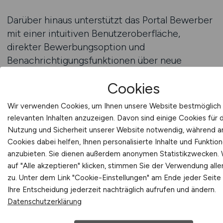
Darüber hinaus unterstützt das Portal Bewerber
mit einer intuitiven Benutzeroberfläche,
direkter Bewerbungsoption und
Benachrichtigungsfunktionen über neue
passende Stellen. Kliniken nutzen die Plattform
Cookies
aktiv, um gezielt Fachkräfte zu gewinnen, die
sich weiterentwickeln wollen. Dadurch entsteht
Wir verwenden Cookies, um Ihnen unsere Website bestmöglich 
eine Verbindung zwischen motivierten
relevanten Inhalten anzuzeigen. Davon sind einige Cookies für 
Bewerbern und Arbeitgebern, die langfristige
Nutzung und Sicherheit unserer Website notwendig, während 
Karrierechancen bieten.
Cookies dabei helfen, Ihnen personalisierte Inhalte und Funktio
anzubieten. Sie dienen außerdem anonymen Statistikzwecken.
auf "Alle akzeptieren" klicken, stimmen Sie der Verwendung alle
Mit der besten Jobbörse für Klinik-Jobs wird
zu. Unter dem Link "Cookie-Einstellungen" am Ende jeder Seite
Weiterbildung zum festen Bestandteil der
Ihre Entscheidung jederzeit nachträglich aufrufen und ändern.
Karriereplanung. Hier finden Fachkräfte nicht
Datenschutzerklärung
nur Jobs, sondern echte Möglichkeiten, sich
beruflich und persönlich zu entfalten – in einem