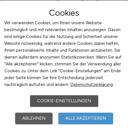
Klinikbereich Fuß fassen möchte, sollte
Cookies
frühzeitig Strategien entwickeln, um fachlich
und persönlich zu wachsen. Eine kontinuierliche
Wir verwenden Cookies, um Ihnen unsere Website
Weiterbildung ist dabei ebenso wichtig wie die
bestmöglich und mit relevanten Inhalten anzuzeigen. Davon
Bereitschaft, Verantwortung zu übernehmen.
sind einige Cookies für die Nutzung und Sicherheit unserer
Kliniken bieten vielfältige
Website notwendig, während andere Cookies dabei helfen,
Ihnen personalisierte Inhalte und Funktionen anzubieten. Sie
Entwicklungsprogramme, die es ermöglichen,
dienen außerdem anonymen Statistikzwecken. Wenn Sie auf
Karrierepfade individuell zu gestalten – von der
"Alle akzeptieren" klicken, stimmen Sie der Verwendung aller
spezialisierten Fachhebamme bis hin zu
Cookies zu. Unter dem Link "Cookie-Einstellungen" am Ende
leitenden Positionen im Geburtsmanagement.
jeder Seite können Sie Ihre Entscheidung jederzeit
nachträglich aufrufen und ändern.
Datenschutzerklärung
Die Karrierechancen hängen stark von
Engagement, Erfahrung und
COOKIE-EINSTELLUNGEN
Weiterbildungsbereitschaft ab. Viele Kliniken
fördern ihre Mitarbeiter aktiv, indem sie
ABLEHNEN
ALLE AKZEPTIEREN
Fortbildungen finanzieren oder Teilnahme an