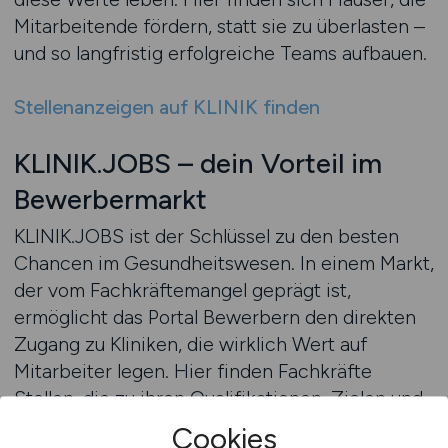
Mitarbeitende fördern, statt sie zu überlasten –
und so langfristig erfolgreiche Teams aufbauen.
Stellenanzeigen auf KLINIK finden
KLINIK.JOBS – dein Vorteil im
Bewerbermarkt
KLINIK.JOBS ist der Schlüssel zu den besten
Chancen im Gesundheitswesen. In einem Markt,
der vom Fachkräftemangel geprägt ist,
ermöglicht das Portal Bewerbern den direkten
Zugang zu Kliniken, die wirklich Wert auf
Mitarbeiter legen. Hier finden Fachkräfte
Stellen, die zu ihren Qualifikationen, Zielen und
Lebensumständen passen – übersichtlich,
Cookies