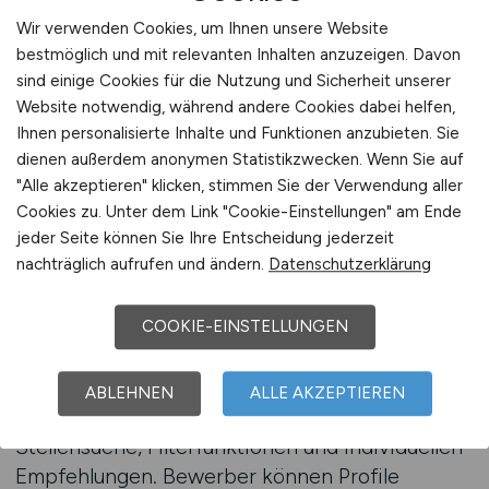
transparent und aktuell.
Wir verwenden Cookies, um Ihnen unsere Website
bestmöglich und mit relevanten Inhalten anzuzeigen. Davon
Der größte Vorteil liegt in der Spezialisierung:
sind einige Cookies für die Nutzung und Sicherheit unserer
Während allgemeine Jobbörsen alle Branchen
Website notwendig, während andere Cookies dabei helfen,
abdecken, konzentriert sich KLINIK.JOBS
Ihnen personalisierte Inhalte und Funktionen anzubieten. Sie
ausschließlich auf die Gesundheitswelt. Dadurch
dienen außerdem anonymen Statistikzwecken. Wenn Sie auf
entstehen klare Strukturen, präzise
"Alle akzeptieren" klicken, stimmen Sie der Verwendung aller
Suchergebnisse und zielgerichtete
Cookies zu. Unter dem Link "Cookie-Einstellungen" am Ende
Bewerbungen. Fachkräfte sparen Zeit und
jeder Seite können Sie Ihre Entscheidung jederzeit
nachträglich aufrufen und ändern.
Datenschutzerklärung
finden Arbeitgeber, die aktiv nach
qualifiziertem Personal suchen.
COOKIE-EINSTELLUNGEN
Wie unterstützt KLINIK.JOBS Fachkräfte
konkret?
ABLEHNEN
ALLE AKZEPTIEREN
Durch eine Kombination aus gezielter
Stellensuche, Filterfunktionen und individuellen
Empfehlungen. Bewerber können Profile