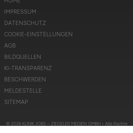
HOME
IMPRESSUM
DATENSCHUTZ
COOKIE-EINSTELLUNGEN
AGB
BILDQUELLEN
KI-TRANSPARENZ
BESCHWERDEN
MELDESTELLE
SITEMAP
© 2026 KLINIK.JOBS – ZIEGELER MEDIEN GMBH • Alle Rechte
vorbehalten.