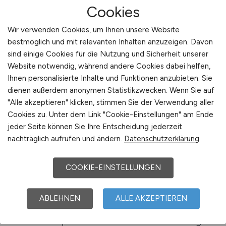
gezielt nutzen. Von der ersten Bewerbung bis
Cookies
zum langfristigen Karriereaufbau bieten
spezialisierte Klinikportale umfassende
Wir verwenden Cookies, um Ihnen unsere Website
bestmöglich und mit relevanten Inhalten anzuzeigen. Davon
Unterstützung, um die passende Position zu
sind einige Cookies für die Nutzung und Sicherheit unserer
finden und sich im Markt optimal zu
Website notwendig, während andere Cookies dabei helfen,
positionieren. Dabei geht es nicht nur um
Ihnen personalisierte Inhalte und Funktionen anzubieten. Sie
Stellenangebote, sondern auch um strategische
dienen außerdem anonymen Statistikzwecken. Wenn Sie auf
Planung, Weiterbildung und persönliche
"Alle akzeptieren" klicken, stimmen Sie der Verwendung aller
Zielsetzung.
Cookies zu. Unter dem Link "Cookie-Einstellungen" am Ende
jeder Seite können Sie Ihre Entscheidung jederzeit
Ein erfolgreicher Karriereweg beginnt mit
nachträglich aufrufen und ändern.
Datenschutzerklärung
einem klaren Profil. Bewerber sollten ihre
Qualifikationen, Zertifikate und bisherigen
COOKIE-EINSTELLUNGEN
Tätigkeiten präzise darstellen, um ihre Stärken
hervorzuheben. Kliniken schätzen Bewerber,
ABLEHNEN
ALLE AKZEPTIEREN
die ihre Kompetenzen selbstbewusst, aber
authentisch präsentieren. Dabei zählt weniger