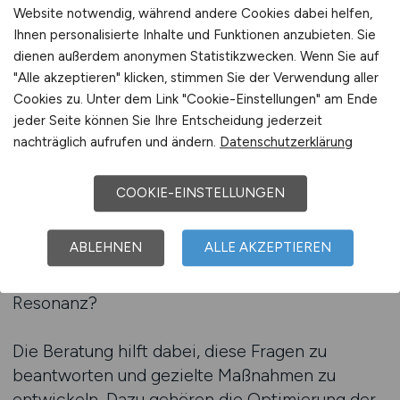
Website notwendig, während andere Cookies dabei helfen,
Ihnen personalisierte Inhalte und Funktionen anzubieten. Sie
KLINIK.JOBS bietet Kliniken eine individuelle
dienen außerdem anonymen Statistikzwecken. Wenn Sie auf
Beratung, die auf die besonderen
"Alle akzeptieren" klicken, stimmen Sie der Verwendung aller
Anforderungen des Gesundheitssektors
Cookies zu. Unter dem Link "Cookie-Einstellungen" am Ende
zugeschnitten ist. Dabei geht es nicht nur um
jeder Seite können Sie Ihre Entscheidung jederzeit
die Veröffentlichung einzelner Anzeigen,
nachträglich aufrufen und ändern.
Datenschutzerklärung
sondern um eine nachhaltige Präsenzstrategie.
Wie kann eine Klinik ihre Arbeitgebermarke
COOKIE-EINSTELLUNGEN
langfristig sichtbar machen? Welche Inhalte
fördern die Wahrnehmung als attraktiver
ABLEHNEN
ALLE AKZEPTIEREN
Arbeitgeber? Und welche
Kommunikationswege führen zu einer größeren
Resonanz?
Die Beratung hilft dabei, diese Fragen zu
beantworten und gezielte Maßnahmen zu
entwickeln. Dazu gehören die Optimierung der